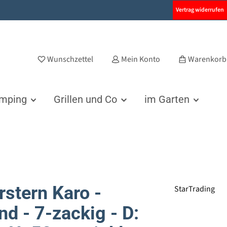
Vertrag widerrufen
Wunschzettel
Mein Konto
Warenkorb
amping
Grillen und Co
im Garten
rstern Karo -
StarTrading
nd - 7-zackig - D: