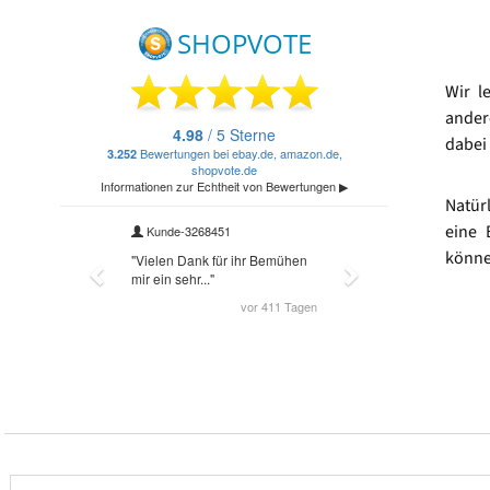
Wir l
ander
dabei 
Natür
eine 
könne