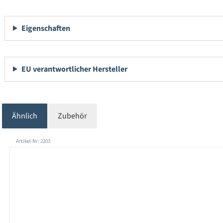
Eigenschaften
EU verantwortlicher Hersteller
Ähnlich
Zubehör
Produktgalerie überspringen
Artikel-Nr: 2203