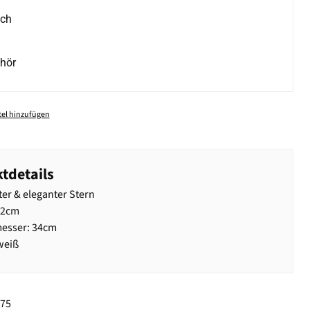
ich
hör
el hinzufügen
tdetails
ter & eleganter Stern
52cm
esser: 34cm
weiß
675