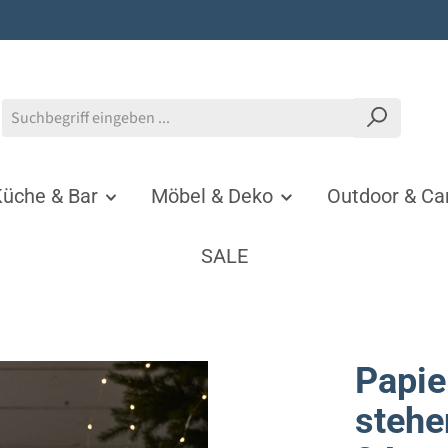
üche & Bar
Möbel & Deko
Outdoor & C
SALE
Papie
stehe