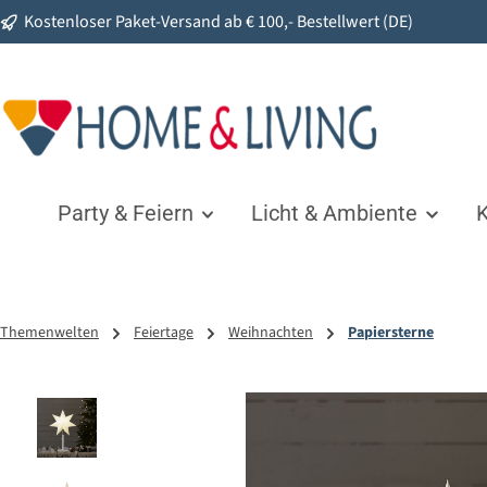
Kostenloser Paket-Versand ab € 100,- Bestellwert (DE)
springen
Zur Hauptnavigation springen
Party & Feiern
Licht & Ambiente
K
Themenwelten
Feiertage
Weihnachten
Papiersterne
Bildergalerie überspringen