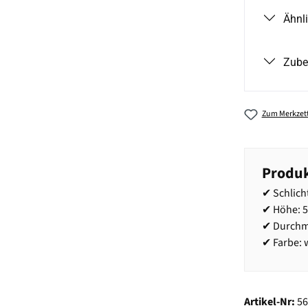
Ähnl
Zube
Zum Merkzett
Produk
✔ Schlich
✔ Höhe: 
✔ Durchm
✔ Farbe: 
Artikel-Nr:
5