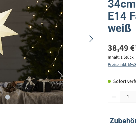
34cm,
E14 F
weiß
38,49 €
Inhalt:
1 Stück
Preise inkl. Mw
Sofort verfü
Produkt Anzahl: G
Zubehör 