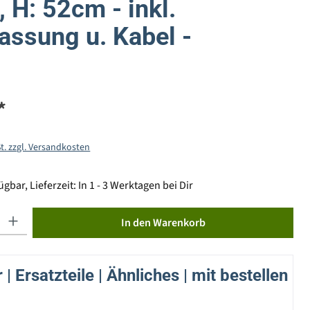
 H: 52cm - inkl.
assung u. Kabel -
*
St. zzgl. Versandkosten
gbar, Lieferzeit: In 1 - 3 Werktagen bei Dir
ib den gewünschten Wert ein oder benutze die Schaltflächen um die Anzahl zu erhöhen od
In den Warenkorb
| Ersatzteile | Ähnliches | mit bestellen