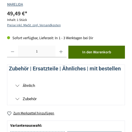
MARELIDA
49,49 €*
Inhalt:
1 Stück
Preise inkl. MwSt. zzgl. Versandkosten
Sofort verfügbar, Lieferzeit: In 1 - 3 Werktagen bei Dir
Produkt Anzahl: Gib den gewünschten Wert ein oder benutze die Schaltflächen um die Anzahl zu erhöhen ode
In den Warenkorb
Zubehör | Ersatzteile | Ähnliches | mit bestellen
Ähnlich
Zubehör
Zum Merkzettel hinzufügen
Variantenauswahl: