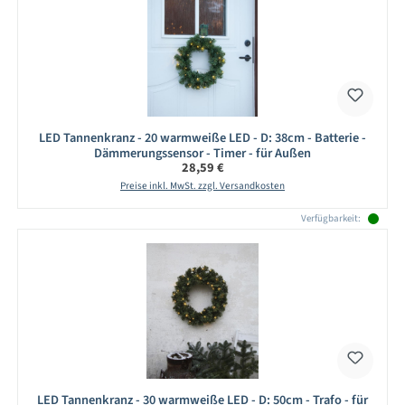
LED Tannenkranz - 20 warmweiße LED - D: 38cm - Batterie -
Dämmerungssensor - Timer - für Außen
Regulärer Preis:
28,59 €
Preise inkl. MwSt. zzgl. Versandkosten
Verfügbarkeit:
LED Tannenkranz - 30 warmweiße LED - D: 50cm - Trafo - für