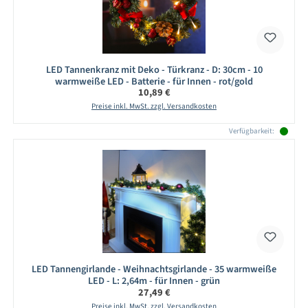
LED Tannenkranz mit Deko - Türkranz - D: 30cm - 10
warmweiße LED - Batterie - für Innen - rot/gold
Regulärer Preis:
10,89 €
Preise inkl. MwSt. zzgl. Versandkosten
Verfügbarkeit:
LED Tannengirlande - Weihnachtsgirlande - 35 warmweiße
LED - L: 2,64m - für Innen - grün
Regulärer Preis:
27,49 €
Preise inkl. MwSt. zzgl. Versandkosten