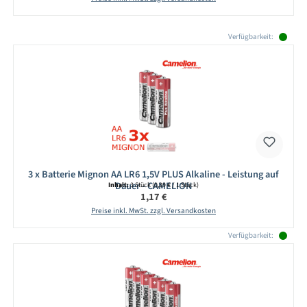
Produktgalerie überspringen
Verfügbarkeit:
3 x Batterie Mignon AA LR6 1,5V PLUS Alkaline - Leistung auf
Dauer - CAMELION
Inhalt:
3 Stück
(0,39 € / 1 Stück)
Regulärer Preis:
1,17 €
Preise inkl. MwSt. zzgl. Versandkosten
Verfügbarkeit: