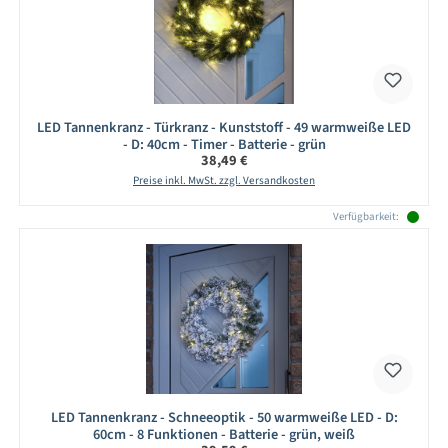
LED Tannenkranz - Türkranz - Kunststoff - 49 warmweiße LED
- D: 40cm - Timer - Batterie - grün
Regulärer Preis:
38,49 €
Preise inkl. MwSt. zzgl. Versandkosten
Verfügbarkeit:
LED Tannenkranz - Schneeoptik - 50 warmweiße LED - D:
60cm - 8 Funktionen - Batterie - grün, weiß