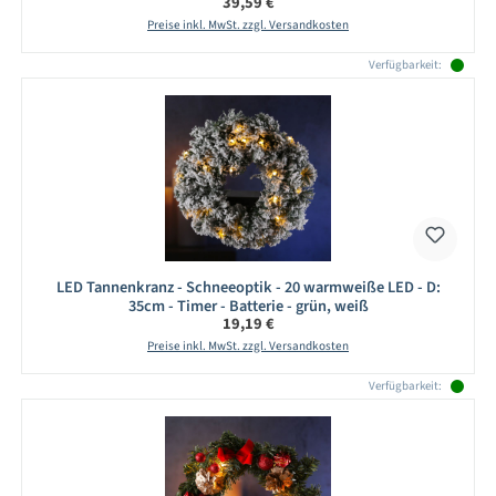
Regulärer Preis:
39,59 €
Preise inkl. MwSt. zzgl. Versandkosten
Verfügbarkeit:
LED Tannenkranz - Schneeoptik - 20 warmweiße LED - D:
35cm - Timer - Batterie - grün, weiß
Regulärer Preis:
19,19 €
Preise inkl. MwSt. zzgl. Versandkosten
Verfügbarkeit: