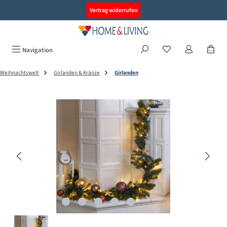
alt springen
Vertrag widerrufen
Navigation
Weihnachtswelt
Girlanden & Kränze
Girlanden
Bildergalerie überspringen