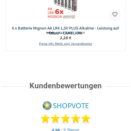
6 x Batterie Mignon AA LR6 1,5V PLUS Alkaline - Leistung auf
Dauer - CAMELION
Inhalt:
6 Stück
(0,38 € / 1 Stück)
Regulärer Preis:
2,28 €
Preise inkl. MwSt. zzgl. Versandkosten
Kundenbewertungen