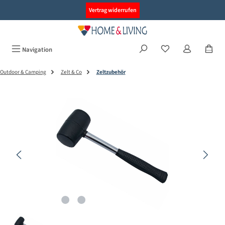
alt springen
Vertrag widerrufen
Navigation
Outdoor & Camping
Zelt & Co
Zeltzubehör
Bildergalerie überspringen