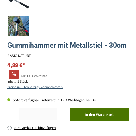
Gummihammer mit Metallstiel - 30cm
BASIC NATURE
4,89 €*
%
6,09 €
(19.7% gespart)
Inhalt:
1 Stück
Preise inkl. MwSt. zzgl. Versandkosten
Sofort verfügbar, Lieferzeit: In 1 - 3 Werktagen bei Dir
Produkt Anzahl: Gib den gewünschten Wert ein oder benutze die Schaltflächen um die Anzahl zu erhöhen ode
In den Warenkorb
Zum Merkzettel hinzufügen