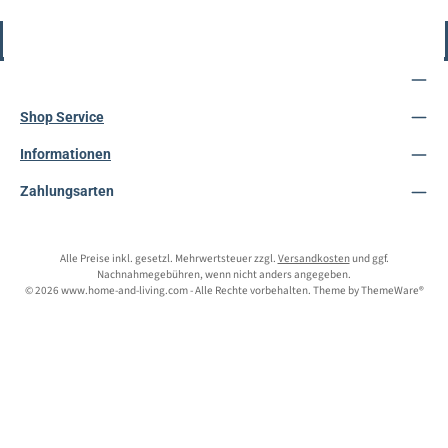
Vertrag widerrufen
Service-Hotline
Shop Service
Informationen
Zahlungsarten
Alle Preise inkl. gesetzl. Mehrwertsteuer zzgl.
Versandkosten
und ggf.
Nachnahmegebühren, wenn nicht anders angegeben.
© 2026 www.home-and-living.com - Alle Rechte vorbehalten. Theme by
ThemeWare®