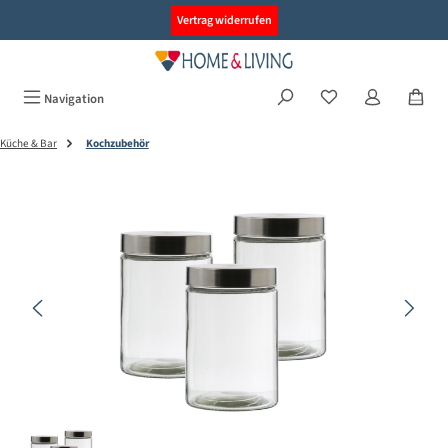
alt springen
Vertrag widerrufen
Navigation
Küche & Bar
Kochzubehör
Bildergalerie überspringen