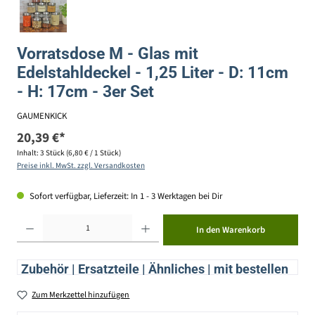
Vorratsdose M - Glas mit
Edelstahldeckel - 1,25 Liter - D: 11cm
- H: 17cm - 3er Set
GAUMENKICK
20,39 €*
Inhalt:
3 Stück
(6,80 € / 1 Stück)
Preise inkl. MwSt. zzgl. Versandkosten
Sofort verfügbar, Lieferzeit: In 1 - 3 Werktagen bei Dir
Produkt Anzahl: Gib den gewünschten Wert ein oder benutze die Schaltflächen um die Anzahl zu erhöhen ode
In den Warenkorb
Zubehör | Ersatzteile | Ähnliches | mit bestellen
Zum Merkzettel hinzufügen