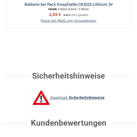
Batterie 5er Pack Knopfzelle CR2025 Lithium 3V
Inhalt:
5 Stück
(0,52 € / 1 Stück)
Verkaufspreis:
2,59 €
Regulärer Preis:
4,39 €
(41% gespart)
Preise inkl. MwSt. zzgl. Versandkosten
Sicherheitshinweise
Download:
Sicherheitshinweise
Kundenbewertungen