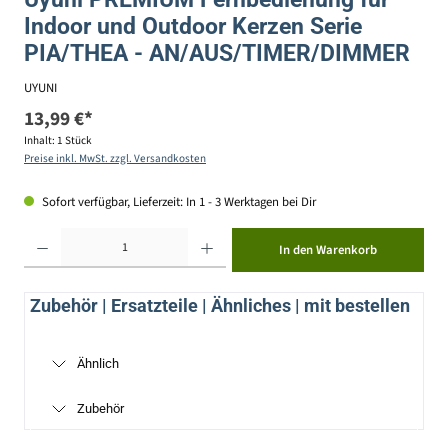
Indoor und Outdoor Kerzen Serie
PIA/THEA - AN/AUS/TIMER/DIMMER
UYUNI
13,99 €*
Inhalt:
1 Stück
Preise inkl. MwSt. zzgl. Versandkosten
Sofort verfügbar, Lieferzeit: In 1 - 3 Werktagen bei Dir
Produkt Anzahl: Gib den gewünschten Wert ein oder benutze die Schaltflächen um die Anzahl zu erhöhen ode
In den Warenkorb
Zubehör | Ersatzteile | Ähnliches | mit bestellen
Ähnlich
Zubehör