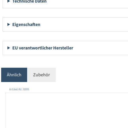
Technische Daten
Eigenschaften
EU verantwortlicher Hersteller
Ähnlich
Zubehör
Produktgalerie überspringen
Artikel-Nr: 6999