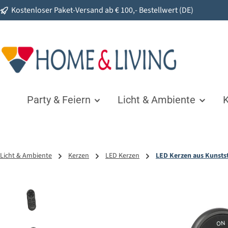
Kostenloser Paket-Versand ab € 100,- Bestellwert (DE)
springen
Zur Hauptnavigation springen
Party & Feiern
Licht & Ambiente
K
Licht & Ambiente
Kerzen
LED Kerzen
LED Kerzen aus Kunstst
Bildergalerie überspringen