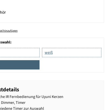
hör
el hinzufügen
uswahl:
weiß
tdetails
che IR Fernbedienung für Uyuni Kerzen
, Dimmer, Timer
hiedene Timer zur Auswahl