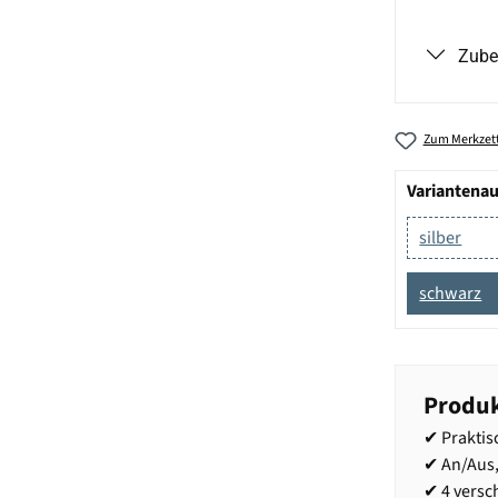
Zube
Zum Merkzett
Variantena
silber
schwarz
Produk
✔ Praktis
✔ An/Aus
✔ 4 versc