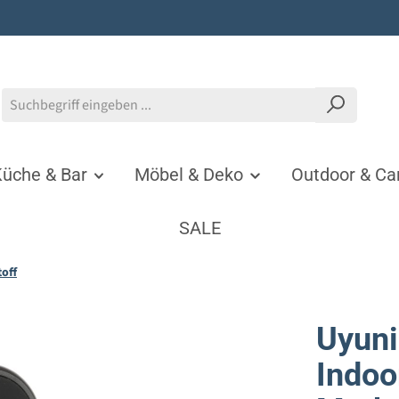
üche & Bar
Möbel & Deko
Outdoor & C
SALE
off
Uyuni
Indoo