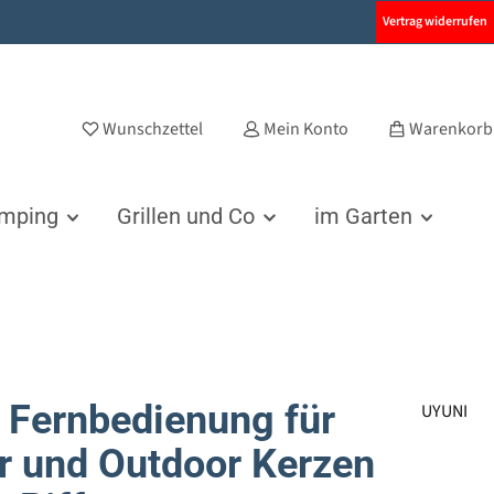
Vertrag widerrufen
Wunschzettel
Mein Konto
Warenkorb
amping
Grillen und Co
im Garten
 Fernbedienung für
UYUNI
r und Outdoor Kerzen