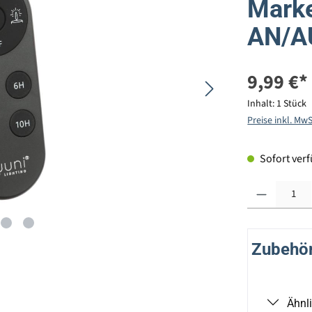
Marke
AN/A
9,99 €*
Inhalt:
1 Stück
Preise inkl. Mw
Sofort verfü
Produkt Anzahl: G
Zubehör 
Ähnl