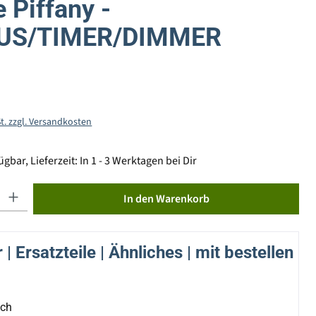
 Piffany -
US/TIMER/DIMMER
St. zzgl. Versandkosten
gbar, Lieferzeit: In 1 - 3 Werktagen bei Dir
ib den gewünschten Wert ein oder benutze die Schaltflächen um die Anzahl zu erhöhen od
In den Warenkorb
| Ersatzteile | Ähnliches | mit bestellen
ich