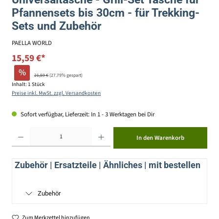
Pfannensets bis 30cm - für Trekking-
Sets und Zubehör
PAELLA WORLD
15,59 €*
%
21,59 €
(27.79% gespart)
Inhalt:
1 Stück
Preise inkl. MwSt. zzgl. Versandkosten
Sofort verfügbar, Lieferzeit: In 1 - 3 Werktagen bei Dir
Produkt Anzahl: Gib den gewünschten Wert ein oder benutze die Schaltflächen um die Anzahl zu erhöhen ode
In den Warenkorb
Zubehör | Ersatzteile | Ähnliches | mit bestellen
Zubehör
Zum Merkzettel hinzufügen