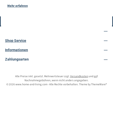
Mehr erfahren
Vertrag widerrufen
Service-Hotline
Shop Service
Informationen
Zahlungsarten
Alle Preise inkl. gesetzl. Mehrwertsteuer zzgl.
Versandkosten
und ggf.
Nachnahmegebühren, wenn nicht anders angegeben.
© 2026 www.home-and-living.com - Alle Rechte vorbehalten. Theme by
ThemeWare®