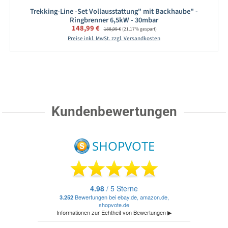
Trekking-Line -Set Vollausstattung" mit Backhaube" -
Ringbrenner 6,5kW - 30mbar
Verkaufspreis:
148,99 €
Regulärer Preis:
188,99 €
(21.17% gespart)
Preise inkl. MwSt. zzgl. Versandkosten
Kundenbewertungen