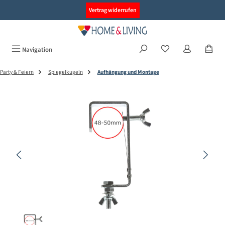
alt springen
Vertrag widerrufen
Navigation
Party & Feiern
Spiegelkugeln
Aufhängung und Montage
Bildergalerie überspringen