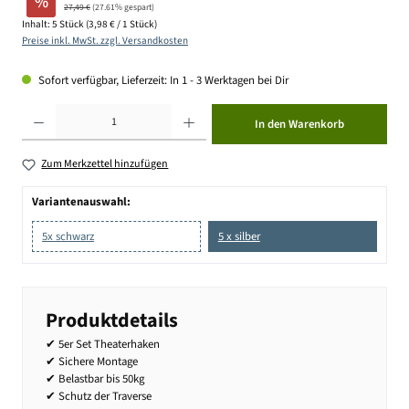
%
27,49 €
(27.61% gespart)
Inhalt:
5 Stück
(3,98 € / 1 Stück)
Preise inkl. MwSt. zzgl. Versandkosten
Sofort verfügbar, Lieferzeit: In 1 - 3 Werktagen bei Dir
Produkt Anzahl: Gib den gewünschten Wert ein oder benutze die Schaltflächen um die Anzahl zu erhöhen ode
In den Warenkorb
Zum Merkzettel hinzufügen
Variantenauswahl:
5x schwarz
5 x silber
Produktdetails
✔ 5er Set Theaterhaken
✔ Sichere Montage
✔ Belastbar bis 50kg
✔ Schutz der Traverse