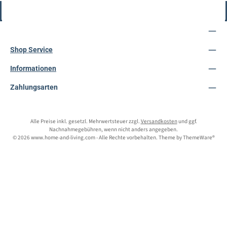
Vertrag widerrufen
Service-Hotline
Shop Service
Informationen
Zahlungsarten
Alle Preise inkl. gesetzl. Mehrwertsteuer zzgl.
Versandkosten
und ggf.
Nachnahmegebühren, wenn nicht anders angegeben.
© 2026 www.home-and-living.com - Alle Rechte vorbehalten. Theme by
ThemeWare®