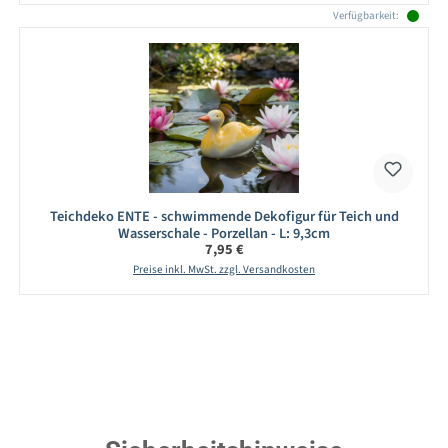
Verfügbarkeit:
Teichdeko ENTE - schwimmende Dekofigur für Teich und
Wasserschale - Porzellan - L: 9,3cm
Regulärer Preis:
7,95 €
Preise inkl. MwSt. zzgl. Versandkosten