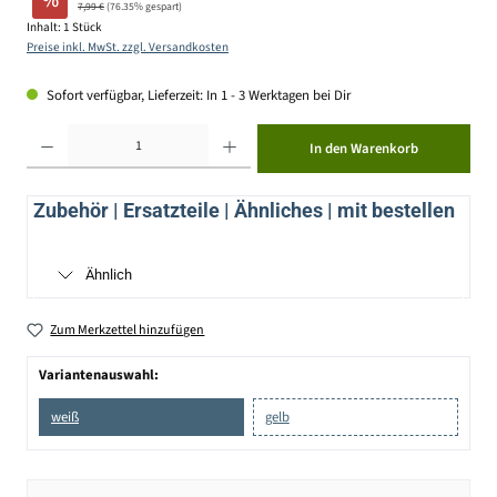
%
7,99 €
(76.35% gespart)
Inhalt:
1 Stück
Preise inkl. MwSt. zzgl. Versandkosten
Sofort verfügbar, Lieferzeit: In 1 - 3 Werktagen bei Dir
Produkt Anzahl: Gib den gewünschten Wert ein oder benutze die Schaltflächen um die Anzahl zu erhöhen ode
In den Warenkorb
Zubehör | Ersatzteile | Ähnliches | mit bestellen
Ähnlich
Zum Merkzettel hinzufügen
Variantenauswahl:
weiß
gelb