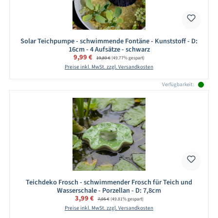
Solar Teichpumpe - schwimmende Fontäne - Kunststoff - D:
16cm - 4 Aufsätze - schwarz
Verkaufspreis:
9,99 €
Regulärer Preis:
19,89 €
(49.77% gespart)
Preise inkl. MwSt. zzgl. Versandkosten
Verfügbarkeit:
Teichdeko Frosch - schwimmender Frosch für Teich und
Wasserschale - Porzellan - D: 7,8cm
Verkaufspreis:
3,99 €
Regulärer Preis:
7,95 €
(49.81% gespart)
Preise inkl. MwSt. zzgl. Versandkosten