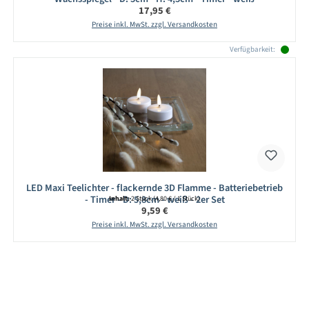
Regulärer Preis:
17,95 €
Preise inkl. MwSt. zzgl. Versandkosten
Verfügbarkeit:
LED Maxi Teelichter - flackernde 3D Flamme - Batteriebetrieb
- Timer - D: 5,8cm - weiß - 2er Set
Inhalt:
2 Stück
(4,80 € / 1 Stück)
Regulärer Preis:
9,59 €
Preise inkl. MwSt. zzgl. Versandkosten