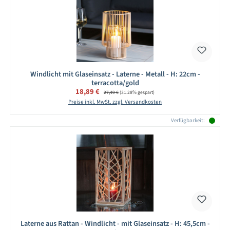
Windlicht mit Glaseinsatz - Laterne - Metall - H: 22cm -
terracotta/gold
Verkaufspreis:
18,89 €
Regulärer Preis:
27,49 €
(31.28% gespart)
Preise inkl. MwSt. zzgl. Versandkosten
Verfügbarkeit:
Laterne aus Rattan - Windlicht - mit Glaseinsatz - H: 45,5cm -