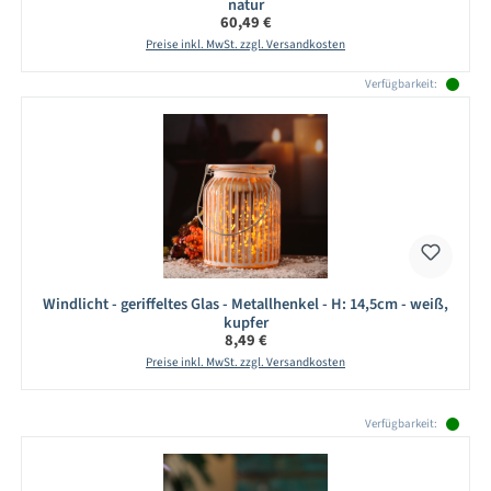
natur
Regulärer Preis:
60,49 €
Preise inkl. MwSt. zzgl. Versandkosten
Verfügbarkeit:
Windlicht - geriffeltes Glas - Metallhenkel - H: 14,5cm - weiß,
kupfer
Regulärer Preis:
8,49 €
Preise inkl. MwSt. zzgl. Versandkosten
Produktgalerie überspringen
Verfügbarkeit: