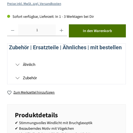
Preise inkl. MwSt. zzgl. Versandkosten
Sofort verfügbar, Lieferzeit: In 1 - 3 Werktagen bei Dir
Produkt Anzahl: Gib den gewünschten Wert ein oder benutze die Schaltflächen um die Anzahl zu erhöhen ode
In den Warenkorb
Zubehör | Ersatzteile | Ähnliches | mit bestellen
Ähnlich
Zubehör
Zum Merkzettel hinzufügen
Produktdetails
✔ Stimmungsvolles Windlicht mit Bruchglasoptik
✔ Bezauberndes Motiv mit Vögelchen