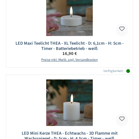
LED Maxi Teelicht THEA - XL Teelicht - D: 6,1cm - H: 5cm -
Timer - Batteriebetrieb - weiß
Regulärer Preis:
16,90 €
Preise inkl. MwSt. zzgl. Versandkosten
Verfügbarkeit:
LED Mini Kerze THEA - Echtwachs - 3D Flamme mit
Wachsspiegel - D: 5cm - H: 4,5cm - Timer - weiß