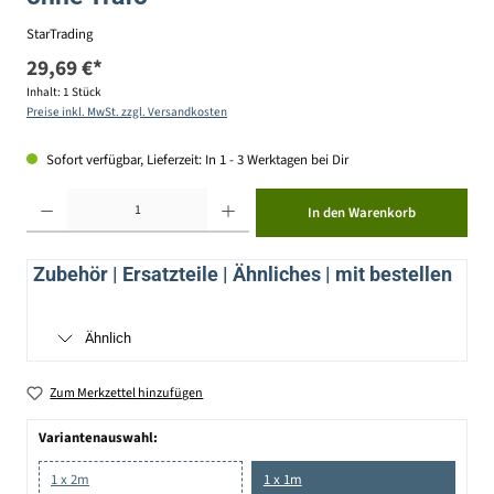
StarTrading
29,69 €*
Inhalt:
1 Stück
Preise inkl. MwSt. zzgl. Versandkosten
Sofort verfügbar, Lieferzeit: In 1 - 3 Werktagen bei Dir
Produkt Anzahl: Gib den gewünschten Wert ein oder benutze die Schaltflächen um die Anzahl zu erhöhen ode
In den Warenkorb
Zubehör | Ersatzteile | Ähnliches | mit bestellen
Ähnlich
Zum Merkzettel hinzufügen
Variantenauswahl:
1 x 2m
1 x 1m