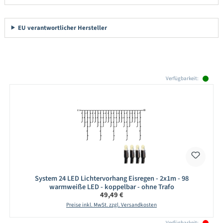
EU verantwortlicher Hersteller
Produktgalerie überspringen
Verfügbarkeit:
System 24 LED Lichtervorhang Eisregen - 2x1m - 98
warmweiße LED - koppelbar - ohne Trafo
Regulärer Preis:
49,49 €
Preise inkl. MwSt. zzgl. Versandkosten
Verfügbarkeit: