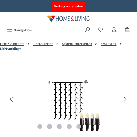
alt springen
Vertrag widerrufen
Navigation
Licht & Ambiente
Lichterketten
Systemlichterketten
SYSTEM 24
Lichtvorhänge
Bildergalerie überspringen