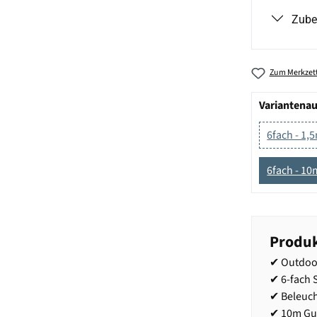
Zube
Zum Merkzett
Variantena
6fach - 1,
6fach - 10
Produk
✔ Outdoor
✔ 6-fach 
✔ Beleuch
✔ 10m Gu