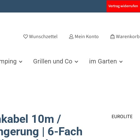
Vertrag widerrufen
Wunschzettel
Mein Konto
Warenkorb
amping
Grillen und Co
im Garten
kabel 10m /
EUROLITE
ngerung | 6-Fach