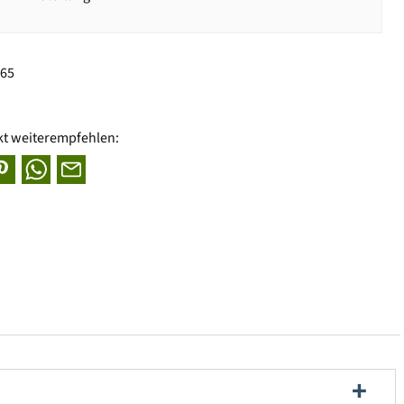
965
kt weiterempfehlen: