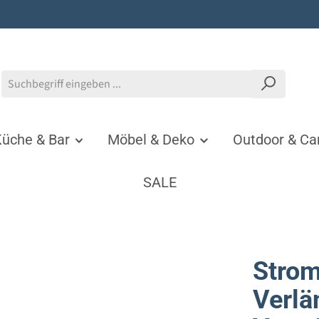
üche & Bar
Möbel & Deko
Outdoor & C
SALE
Strom
Verlä