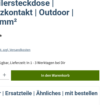
ilersteckdose |
zkontakt | Outdoor |
5mm²
*
St. zzgl. Versandkosten
gbar, Lieferzeit: In 1 - 3 Werktagen bei Dir
ib den gewünschten Wert ein oder benutze die Schaltflächen um die Anzahl zu erhöhen od
In den Warenkorb
| Ersatzteile | Ähnliches | mit bestellen