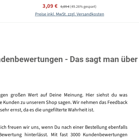
Verkaufspreis:
Regulärer Preis:
3,09 €
6,09 €
(49.26% gespart)
Preise inkl. MwSt. zzgl. Versandkosten
denbewertungen - Das sagt man über
egen großen Wert auf Deine Meinung. Hier siehst du was
e Kunden zu unserem Shop sagen. Wir nehmen das Feedback
sehr ernst, da es die ungefilterte Wahrheit ist.
lich freuen wir uns, wenn Du nach einer Bestellung ebenfalls
Bewertung hinterlässt. Mit fast 3000 Kundenbewertungen