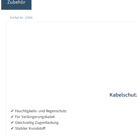
Zubehör
Produktgalerie überspringen
Artikel-Nr: 12906
Kabelschutz
✔ Feuchtigkeits- und Regenschutz
✔ Für Verlängerungskabel
✔ Gleichzeitig Zugentlastung
✔ Stabiler Kunststoff