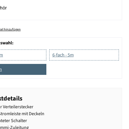
hör
el hinzufügen
uswahl:
5m
6-fach - 5m
m
tdetails
 Verteilerstecker
Stromleiste mit Deckeln
teter Schalter
mmi-Zuleitung