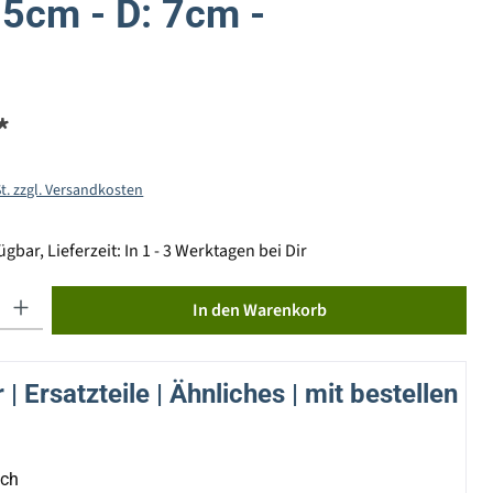
,5cm - D: 7cm -
*
St. zzgl. Versandkosten
gbar, Lieferzeit: In 1 - 3 Werktagen bei Dir
ib den gewünschten Wert ein oder benutze die Schaltflächen um die Anzahl zu erhöhen od
In den Warenkorb
| Ersatzteile | Ähnliches | mit bestellen
ich