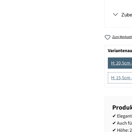
Zube
Zum Merkzett
Variantena
H: 20,5cm -
H: 15,5cm -
Produk
✔ Elegant
✔ Auch fü
✔ Höhe: 