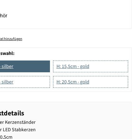
hör
el hinzufügen
uswahl:
 silber
H: 15,5cm - gold
 silber
H: 20,5cm - gold
tdetails
er Kerzenständer
r LED Stabkerzen
20,5cm