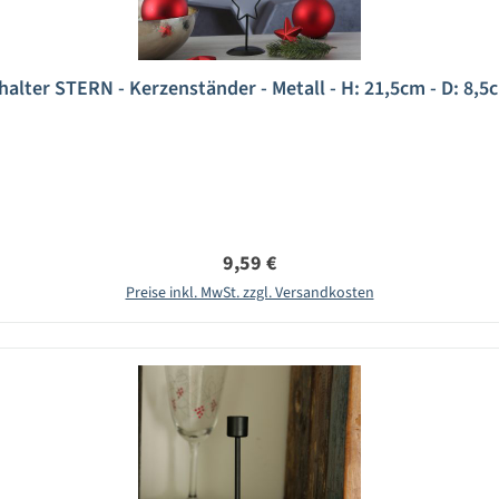
alter STERN - Kerzenständer - Metall - H: 21,5cm - D: 8,5
Regulärer Preis:
9,59 €
Preise inkl. MwSt. zzgl. Versandkosten