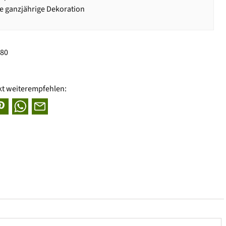
lle ganzjährige Dekoration
380
kt weiterempfehlen: