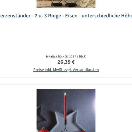
erzenständer - 2 u. 3 Ringe - Eisen - unterschiedliche Höhe
Inhalt:
2 Stück
(13,20 € / 1 Stück)
Regulärer Preis:
26,39 €
Preise inkl. MwSt. zzgl. Versandkosten