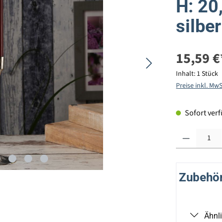
H: 20
silber
15,59 €
Inhalt:
1 Stück
Preise inkl. Mw
Sofort verfü
Produkt Anzahl: G
Zubehör 
Ähnl