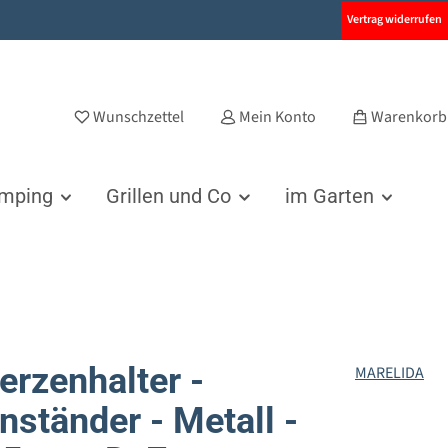
Vertrag widerrufen
Wunschzettel
Mein Konto
Warenkorb
amping
Grillen und Co
im Garten
erzenhalter -
MARELIDA
nständer - Metall -