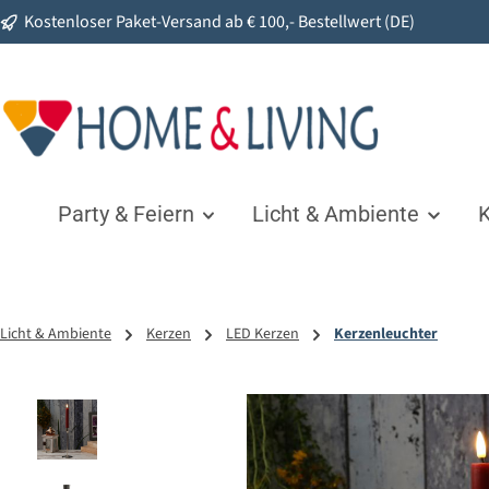
Kostenloser Paket-Versand ab € 100,- Bestellwert (DE)
springen
Zur Hauptnavigation springen
Party & Feiern
Licht & Ambiente
K
Licht & Ambiente
Kerzen
LED Kerzen
Kerzenleuchter
Bildergalerie überspringen