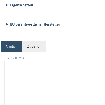
Eigenschaften
EU verantwortlicher Hersteller
Ähnlich
Zubehör
Produktgalerie überspringen
Artikel-Nr: 6925