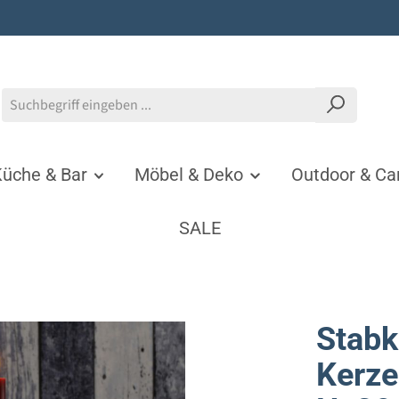
üche & Bar
Möbel & Deko
Outdoor & C
SALE
Stabk
Kerze