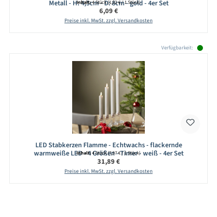
Metall - H: 4,5cm - D: 8cm - gold - 4er Set
Inhalt:
4 Stück
(1,52 € / 1 Stück)
Regulärer Preis:
6,09 €
Preise inkl. MwSt. zzgl. Versandkosten
Produktgalerie überspringen
Verfügbarkeit:
LED Stabkerzen Flamme - Echtwachs - flackernde
warmweiße LED - 4 Größen - Timer - weiß - 4er Set
Inhalt:
4 Stück
(7,97 € / 1 Stück)
Regulärer Preis:
31,89 €
Preise inkl. MwSt. zzgl. Versandkosten