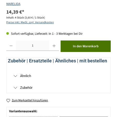
MARELIDA
14,39 €*
Inhalt:
4 Stück
(3,60 € / 1 Stück)
Preise inkl. MwSt. zzgl. Versandkosten
Sofort verfügbar, Lieferzeit: In 1 - 3 Werktagen bei Dir
Produkt Anzahl: Gib den gewünschten Wert ein oder benutze die Schaltflächen um die Anzahl zu erhöhen ode
In den Warenkorb
Zubehör | Ersatzteile | Ähnliches | mit bestellen
Ähnlich
Zubehör
Zum Merkzettel hinzufügen
Variantenauswahl: