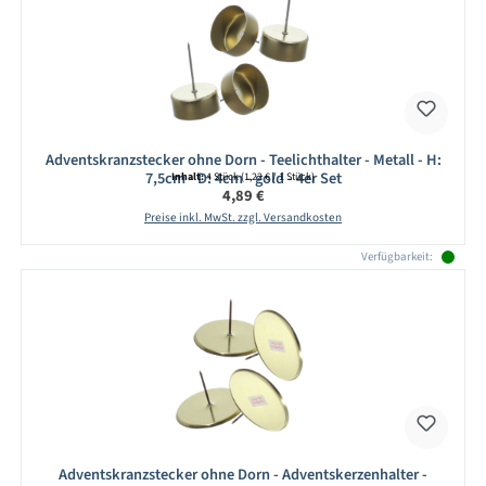
Adventskranzstecker ohne Dorn - Teelichthalter - Metall - H:
7,5cm - D: 4cm - gold - 4er Set
Inhalt:
4 Stück
(1,22 € / 1 Stück)
Regulärer Preis:
4,89 €
Preise inkl. MwSt. zzgl. Versandkosten
Verfügbarkeit:
Adventskranzstecker ohne Dorn - Adventskerzenhalter -