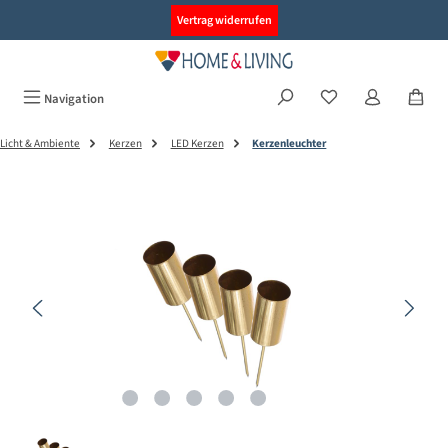
alt springen
Vertrag widerrufen
Navigation
Licht & Ambiente
Kerzen
LED Kerzen
Kerzenleuchter
Bildergalerie überspringen