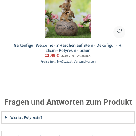
Gartenfigur Welcome - 3 Häschen auf Stein - Dekofigur - H:
26cm - Polyresin - braun
Verkaufspreis:
21,49 €
Regulärer Preis:
39,59 €
(45.72% gespart)
Preise inkl. MwSt. zzgl. Versandkosten
Fragen und Antworten zum Produkt
Was ist Polyresin?