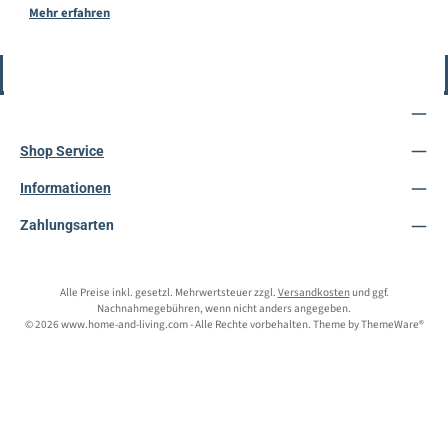
Mehr erfahren
Vertrag widerrufen
Service-Hotline
Shop Service
Informationen
Zahlungsarten
Alle Preise inkl. gesetzl. Mehrwertsteuer zzgl.
Versandkosten
und ggf.
Nachnahmegebühren, wenn nicht anders angegeben.
© 2026 www.home-and-living.com - Alle Rechte vorbehalten. Theme by
ThemeWare®