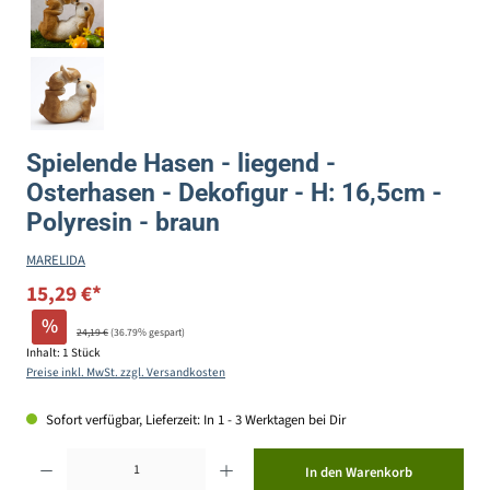
Spielende Hasen - liegend -
Osterhasen - Dekofigur - H: 16,5cm -
Polyresin - braun
MARELIDA
15,29 €*
%
24,19 €
(36.79% gespart)
Inhalt:
1 Stück
Preise inkl. MwSt. zzgl. Versandkosten
Sofort verfügbar, Lieferzeit: In 1 - 3 Werktagen bei Dir
Produkt Anzahl: Gib den gewünschten Wert ein oder benutze die Schaltflächen um die Anzahl zu erhöhen ode
In den Warenkorb