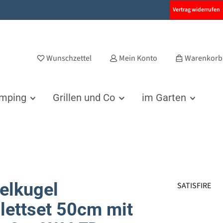
Vertrag widerrufen
Wunschzettel
Mein Konto
Warenkorb
amping
Grillen und Co
im Garten
elkugel
SATISFIRE
ettset 50cm mit