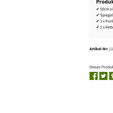
Produk
✔ 50cm si
✔ Spiegel
✔ 2 x Pun
✔ 2 x Kett
Artikel-Nr:
1
Dieses Produ