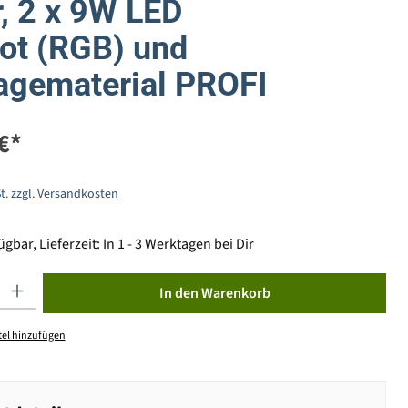
, 2 x 9W LED
ot (RGB) und
gematerial PROFI
€*
St. zzgl. Versandkosten
gbar, Lieferzeit: In 1 - 3 Werktagen bei Dir
ib den gewünschten Wert ein oder benutze die Schaltflächen um die Anzahl zu erhöhen od
In den Warenkorb
el hinzufügen