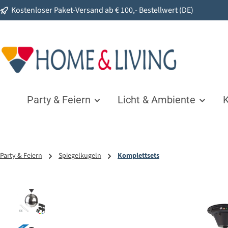
Kostenloser Paket-Versand ab € 100,- Bestellwert (DE)
springen
Zur Hauptnavigation springen
Party & Feiern
Licht & Ambiente
K
Party & Feiern
Spiegelkugeln
Komplettsets
Bildergalerie überspringen