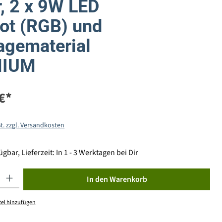
, 2 x 9W LED
ot (RGB) und
gematerial
MIUM
€*
St. zzgl. Versandkosten
gbar, Lieferzeit: In 1 - 3 Werktagen bei Dir
ib den gewünschten Wert ein oder benutze die Schaltflächen um die Anzahl zu erhöhen od
In den Warenkorb
el hinzufügen