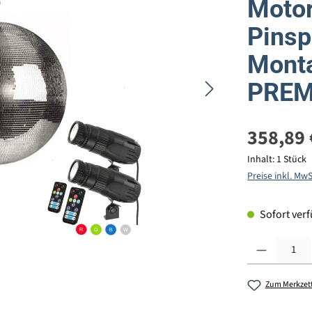
Motor
Pinsp
Monta
PRE
358,89 
Inhalt:
1 Stück
Preise inkl. Mw
Sofort verfü
Produkt Anzahl: G
Zum Merkzett