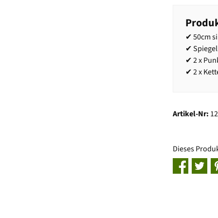
Produk
✔ 50cm si
✔ Spiegel
✔ 2 x Pun
✔ 2 x Kett
Artikel-Nr:
1
Dieses Produ