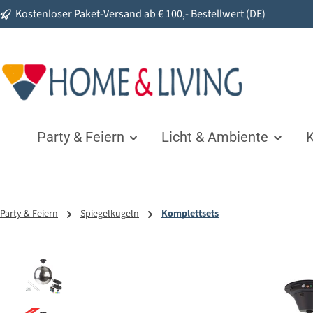
Kostenloser Paket-Versand ab € 100,- Bestellwert (DE)
springen
Zur Hauptnavigation springen
Party & Feiern
Licht & Ambiente
K
Party & Feiern
Spiegelkugeln
Komplettsets
Bildergalerie überspringen