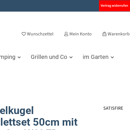
Vertrag widerrufen
Wunschzettel
Mein Konto
Warenkorb
amping
Grillen und Co
im Garten
elkugel
SATISFIRE
ettset 50cm mit