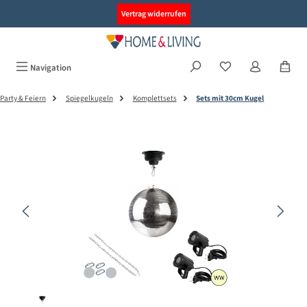
alt springen
Vertrag widerrufen
Navigation
Party & Feiern
Spiegelkugeln
Komplettsets
Sets mit 30cm Kugel
Bildergalerie überspringen