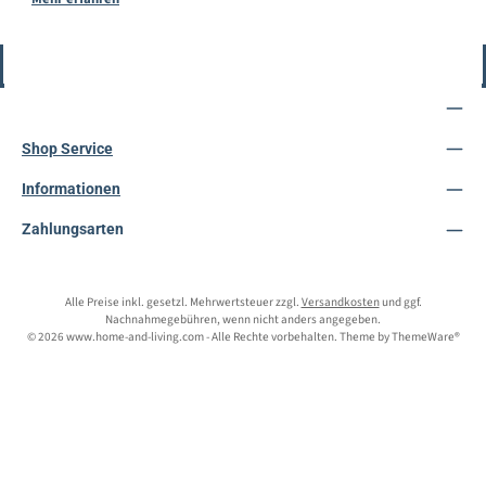
Vertrag widerrufen
Service-Hotline
Shop Service
Informationen
Zahlungsarten
Alle Preise inkl. gesetzl. Mehrwertsteuer zzgl.
Versandkosten
und ggf.
Nachnahmegebühren, wenn nicht anders angegeben.
© 2026 www.home-and-living.com - Alle Rechte vorbehalten. Theme by
ThemeWare®