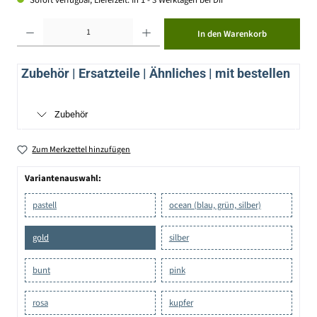
Sofort verfügbar, Lieferzeit: In 1 - 3 Werktagen bei Dir
Produkt Anzahl: Gib den gewünschten Wert ein oder benutze die Schaltflächen um die Anzahl zu erhöhen ode
In den Warenkorb
Zubehör | Ersatzteile | Ähnliches | mit bestellen
Zubehör
Zum Merkzettel hinzufügen
Variantenauswahl:
pastell
ocean (blau, grün, silber)
gold
silber
bunt
pink
rosa
kupfer