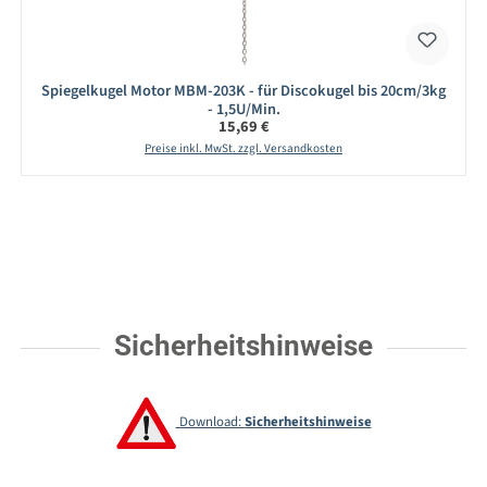
Spiegelkugel Motor MBM-203K - für Discokugel bis 20cm/3kg
- 1,5U/Min.
Regulärer Preis:
15,69 €
Preise inkl. MwSt. zzgl. Versandkosten
Sicherheitshinweise
Download:
Sicherheitshinweise