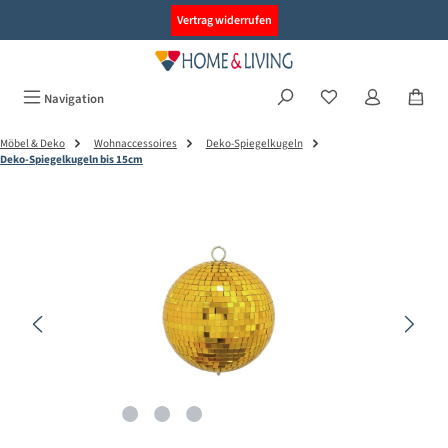
alt springen
Vertrag widerrufen
Navigation
Möbel & Deko
Wohnaccessoires
Deko-Spiegelkugeln
Deko-Spiegelkugeln bis 15cm
Bildergalerie überspringen