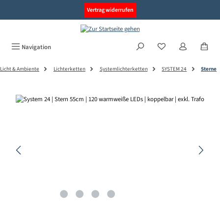
alt springen
Vertrag widerrufen
Navigation
Licht & Ambiente
Lichterketten
Systemlichterketten
SYSTEM 24
Sterne
Bildergalerie überspringen