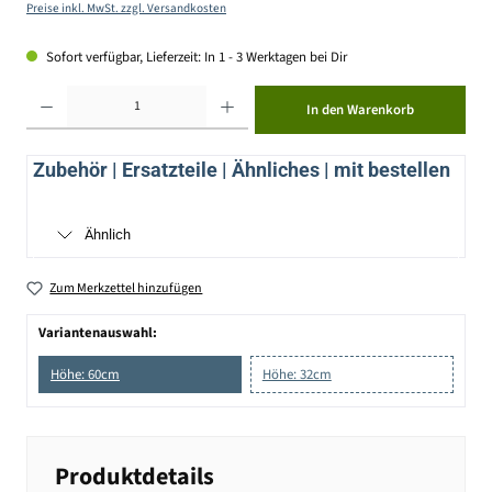
Preise inkl. MwSt. zzgl. Versandkosten
Sofort verfügbar, Lieferzeit: In 1 - 3 Werktagen bei Dir
Produkt Anzahl: Gib den gewünschten Wert ein oder benutze die Schaltflächen um die Anzahl zu erhöhen ode
In den Warenkorb
Zubehör | Ersatzteile | Ähnliches | mit bestellen
Ähnlich
Zum Merkzettel hinzufügen
Variantenauswahl:
Höhe: 60cm
Höhe: 32cm
Produktdetails