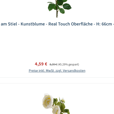
am Stiel - Kunstblume - Real Touch Oberfläche - H: 66cm 
Verkaufspreis:
Regulärer Preis:
4,59 €
8,39 €
(45.29% gespart)
Preise inkl. MwSt. zzgl. Versandkosten