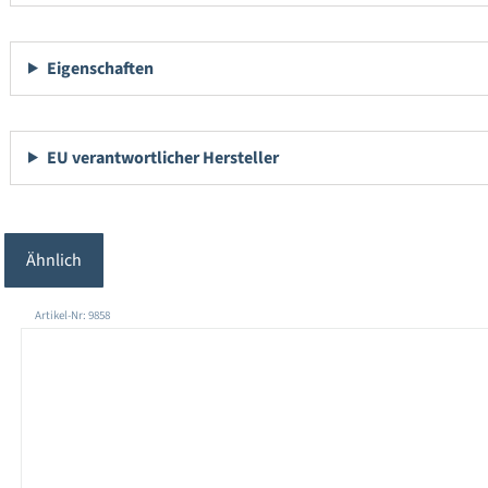
Eigenschaften
EU verantwortlicher Hersteller
Ähnlich
Produktgalerie überspringen
Artikel-Nr: 9858