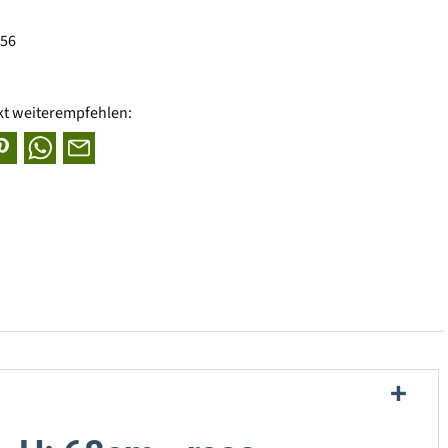
856
kt weiterempfehlen: