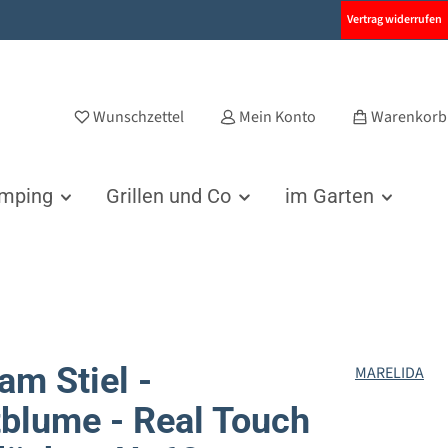
Vertrag widerrufen
Wunschzettel
Mein Konto
Warenkorb
amping
Grillen und Co
im Garten
am Stiel -
MARELIDA
blume - Real Touch