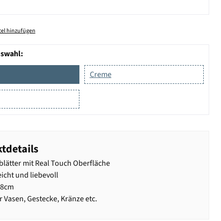
el hinzufügen
uswahl:
Creme
tdetails
blätter mit Real Touch Oberfläche
icht und liebevoll
68cm
r Vasen, Gestecke, Kränze etc.