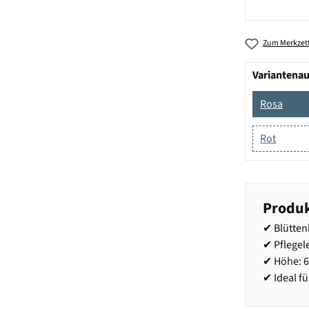
Zum Merkzett
Variantena
Rosa
Rot
Produk
✔ Blütten
✔ Pflegele
✔ Höhe: 
✔ Ideal fü