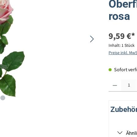
Oberf
rosa
9,59 €*
Inhalt:
1 Stück
Preise inkl. Mw
Sofort verfü
Produkt Anzahl: G
Zubehör 
Ähnl