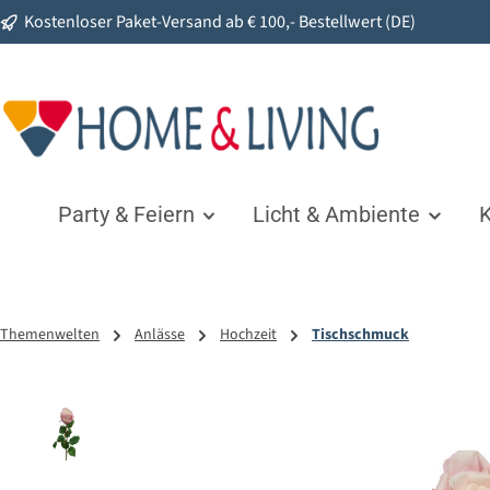
Kostenloser Paket-Versand ab € 100,- Bestellwert (DE)
springen
Zur Hauptnavigation springen
Party & Feiern
Licht & Ambiente
K
Themenwelten
Anlässe
Hochzeit
Tischschmuck
Bildergalerie überspringen