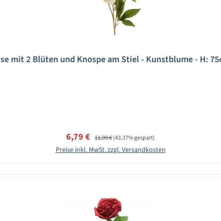
ose mit 2 Blüten und Knospe am Stiel - Kunstblume - H: 75
Verkaufspreis:
Regulärer Preis:
6,79 €
11,99 €
(43.37% gespart)
Preise inkl. MwSt. zzgl. Versandkosten