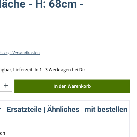
läche - H: 68cm -
St. zzgl. Versandkosten
gbar, Lieferzeit: In 1 - 3 Werktagen bei Dir
ib den gewünschten Wert ein oder benutze die Schaltflächen um die Anzahl zu erhöhen od
In den Warenkorb
| Ersatzteile | Ähnliches | mit bestellen
ich