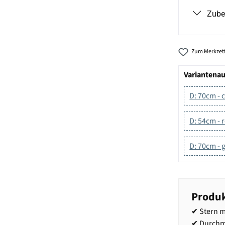
Zube
Zum Merkzett
Variantena
D: 70cm - 
D: 54cm - 
D: 70cm - 
Produk
✔ Stern m
✔ Durchm