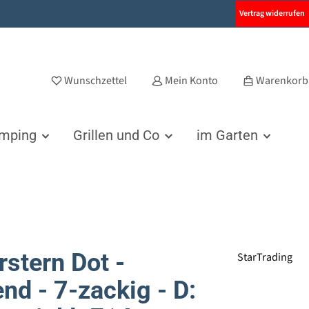
Vertrag widerrufen
Wunschzettel
Mein Konto
Warenkorb
amping
Grillen und Co
im Garten
rstern Dot -
StarTrading
nd - 7-zackig - D: