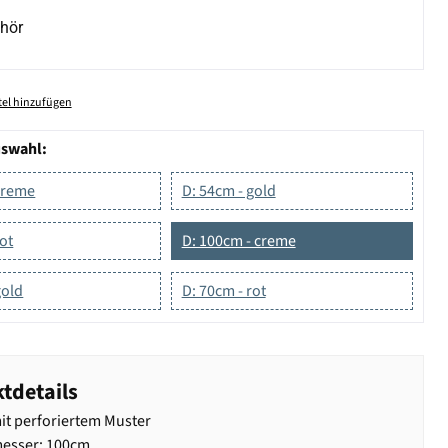
hör
el hinzufügen
uswahl:
creme
D: 54cm - gold
rot
D: 100cm - creme
gold
D: 70cm - rot
tdetails
it perforiertem Muster
esser: 100cm