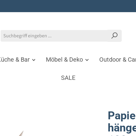
üche & Bar
Möbel & Deko
Outdoor & C
SALE
Papie
hänge