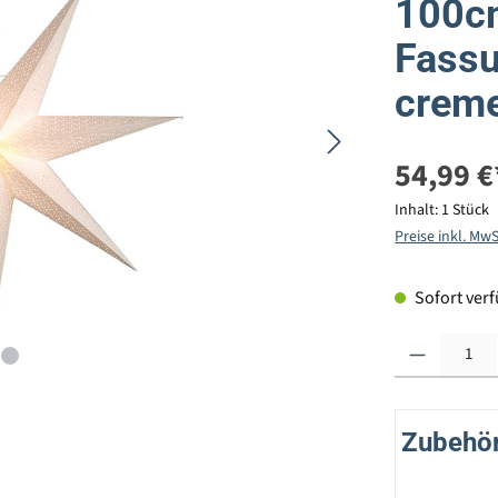
100cm
Fassu
crem
54,99 €
Inhalt:
1 Stück
Preise inkl. Mw
Sofort verfü
Produkt Anzahl: G
Zubehör 