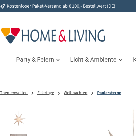
Kostenloser Paket-Versand ab € 100,- Bestellwert (DE)
springen
Zur Hauptnavigation springen
Party & Feiern
Licht & Ambiente
K
Themenwelten
Feiertage
Weihnachten
Papiersterne
Bildergalerie überspringen