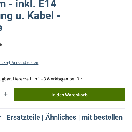
 - inkl. E14
ng u. Kabel -
e
*
St. zzgl. Versandkosten
gbar, Lieferzeit: In 1 - 3 Werktagen bei Dir
ib den gewünschten Wert ein oder benutze die Schaltflächen um die Anzahl zu erhöhen od
In den Warenkorb
| Ersatzteile | Ähnliches | mit bestellen