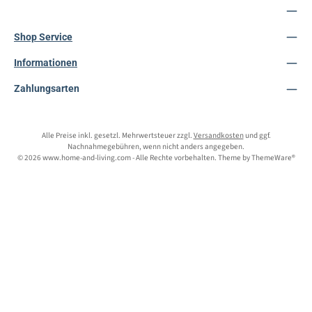
Service-Hotline
Shop Service
Informationen
Zahlungsarten
Alle Preise inkl. gesetzl. Mehrwertsteuer zzgl.
Versandkosten
und ggf.
Nachnahmegebühren, wenn nicht anders angegeben.
© 2026 www.home-and-living.com - Alle Rechte vorbehalten. Theme by
ThemeWare®