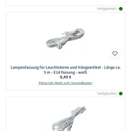
Verfügbarkeit:
Lampenfassung für Leuchtsterne und Hängeartikel - Länge ca.
5 m - E14 Fassung - weiß
Regulärer Preis:
8,49 €
Preise inkl. MwSt. zzgl. Versandkosten
Verfügbarkeit: