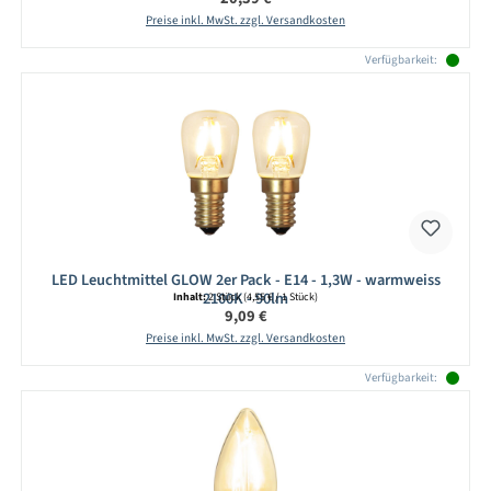
Preise inkl. MwSt. zzgl. Versandkosten
Verfügbarkeit:
LED Leuchtmittel GLOW 2er Pack - E14 - 1,3W - warmweiss
2100K - 90lm
Inhalt:
2 Stück
(4,55 € / 1 Stück)
Regulärer Preis:
9,09 €
Preise inkl. MwSt. zzgl. Versandkosten
Verfügbarkeit: