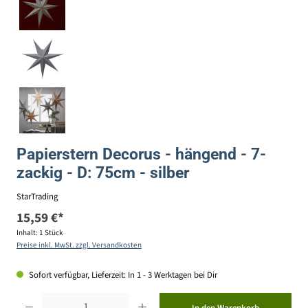
Papierstern Decorus - hängend - 7-
zackig - D: 75cm - silber
StarTrading
15,59 €*
Inhalt:
1 Stück
Preise inkl. MwSt. zzgl. Versandkosten
Sofort verfügbar, Lieferzeit: In 1 - 3 Werktagen bei Dir
Produkt Anzahl: Gib den gewünschten Wert ein oder benutze die Schaltflächen um die Anzahl zu erhöhen ode