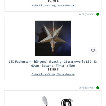
Regulärer Preis:
10,79 €
Preise inkl. MwSt. zzgl. Versandkosten
Verfügbarkeit:
LED Papierstern - hängend - 5-zackig - 15 warmweiße LED - D:
60cm - Batterie - Timer - silber
Regulärer Preis:
11,99 €
Preise inkl. MwSt. zzgl. Versandkosten
Produktgalerie überspringen
Verfügbarkeit: