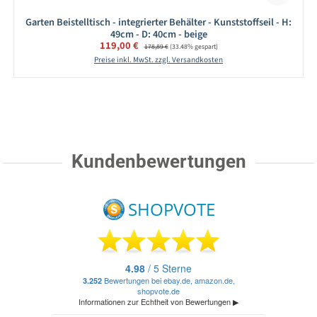
Garten Beistelltisch - integrierter Behälter - Kunststoffseil - H:
49cm - D: 40cm - beige
Verkaufspreis:
119,00 €
Regulärer Preis:
178,89 €
(33.48% gespart)
Preise inkl. MwSt. zzgl. Versandkosten
Kundenbewertungen