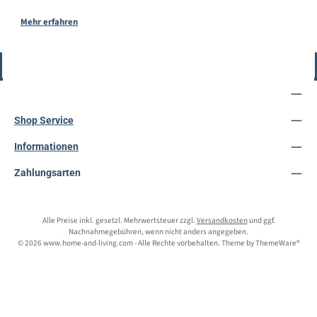
Mehr erfahren
Vertrag widerrufen
Service-Hotline
Shop Service
Informationen
Zahlungsarten
Alle Preise inkl. gesetzl. Mehrwertsteuer zzgl.
Versandkosten
und ggf.
Nachnahmegebühren, wenn nicht anders angegeben.
© 2026 www.home-and-living.com - Alle Rechte vorbehalten. Theme by
ThemeWare®