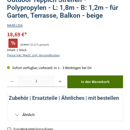
Polypropylen - L: 1,8m - B: 1,2m - für
Garten, Terrasse, Balkon - beige
MARELIDA
18,69 €*
%
27,49 €
(32.01% gespart)
Inhalt:
1 Stück
Preise inkl. MwSt. zzgl. Versandkosten
Sofort verfügbar, Lieferzeit: In 1 - 3 Werktagen bei Dir
Produkt Anzahl: Gib den gewünschten Wert ein oder benutze die Schaltflächen um die Anzahl zu erhöhen ode
In den Warenkorb
Zubehör | Ersatzteile | Ähnliches | mit bestellen
Ähnlich
Zum Merkzettel hinzufügen