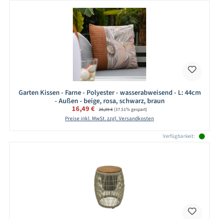
Garten Kissen - Farne - Polyester - wasserabweisend - L: 44cm
- Außen - beige, rosa, schwarz, braun
Verkaufspreis:
16,49 €
Regulärer Preis:
26,39 €
(37.51% gespart)
Preise inkl. MwSt. zzgl. Versandkosten
Verfügbarkeit: