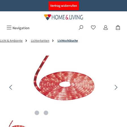
alt springen
Vertrag widerrufen
Navigation
Licht & Ambiente
Lichterketten
Lichtschläuche
Bildergalerie überspringen