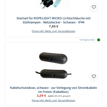
Startset für ROPELIGHT MICRO Lichtschläuche mit
Glühlampen - Netzstecker - Schwarz - IP44
Regulärer Preis:
7,99 €
Preise inkl. MwSt. zzgl. Versandkosten
Verfügbarkeit:
Kabelschutzdose, schwarz - zur Verlegung von Stromkabeln
im Freien (Kabelbox)
Verkaufspreis:
3,09 €
Regulärer Preis:
6,09 €
(49.26% gespart)
Preise inkl. MwSt. zzgl. Versandkosten