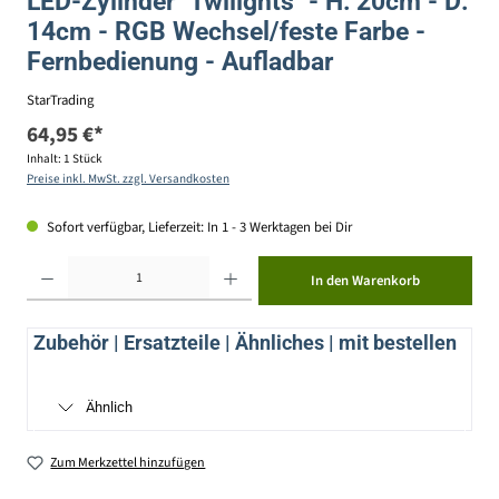
LED-Zylinder "Twilights" - H: 20cm - D:
14cm - RGB Wechsel/feste Farbe -
Fernbedienung - Aufladbar
StarTrading
64,95 €*
Inhalt:
1 Stück
Preise inkl. MwSt. zzgl. Versandkosten
Sofort verfügbar, Lieferzeit: In 1 - 3 Werktagen bei Dir
Produkt Anzahl: Gib den gewünschten Wert ein oder benutze die Schaltflächen um die Anzahl zu erhöhen ode
In den Warenkorb
Zubehör | Ersatzteile | Ähnliches | mit bestellen
Ähnlich
Zum Merkzettel hinzufügen