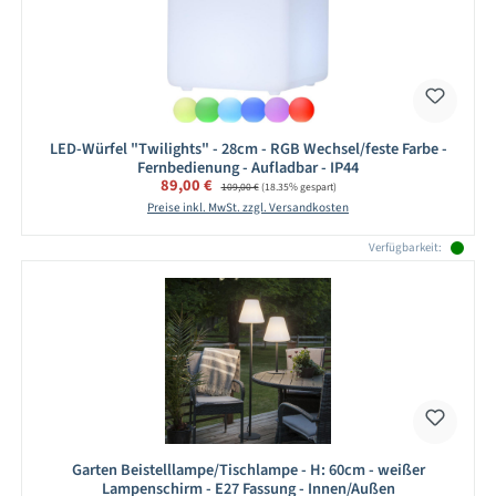
LED-Würfel "Twilights" - 28cm - RGB Wechsel/feste Farbe -
Fernbedienung - Aufladbar - IP44
Verkaufspreis:
89,00 €
Regulärer Preis:
109,00 €
(18.35% gespart)
Preise inkl. MwSt. zzgl. Versandkosten
Verfügbarkeit:
Garten Beistelllampe/Tischlampe - H: 60cm - weißer
Lampenschirm - E27 Fassung - Innen/Außen