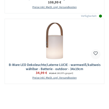
Regulärer Preis:
108,99 €
Preise inkl. MwSt. zzgl. Versandkosten
Verfügbarkeit:
B-Ware LED Dekoleuchte/Laterne LUCIE - warmweiß/kaltweis
wählbar - Batterie - outdoor - 34x19cm
Verkaufspreis:
34,99 €
Regulärer Preis:
67,41 €
(48.09% gespart)
Preise inkl. MwSt. zzgl. Versandkosten