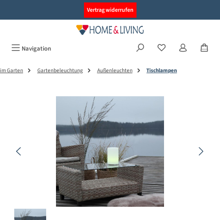
alt springen
Vertrag widerrufen
Navigation
im Garten
Gartenbeleuchtung
Außenleuchten
Tischlampen
Bildergalerie überspringen