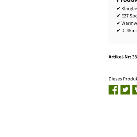
✔ Klargla
✔ E27 Soc
✔ Warmwe
✔ D: 45m
Artikel-Nr:
3
Dieses Produ