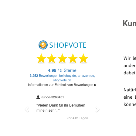
Kun
Wir l
ander
dabei 
Natür
eine 
könne