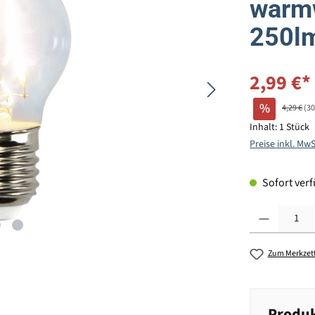
warm
250lm
2,99 €*
%
4,29 €
(3
Inhalt:
1 Stück
Preise inkl. Mw
Sofort verfü
Produkt Anzahl: G
Zum Merkzett
Produk