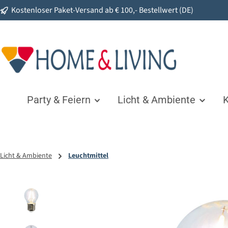
Kostenloser Paket-Versand ab € 100,- Bestellwert (DE)
springen
Zur Hauptnavigation springen
Party & Feiern
Licht & Ambiente
K
Licht & Ambiente
Leuchtmittel
Bildergalerie überspringen