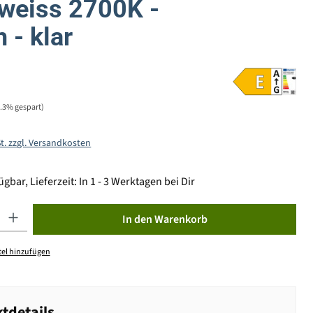
weiss 2700K -
 - klar
0.3% gespart)
St. zzgl. Versandkosten
gbar, Lieferzeit: In 1 - 3 Werktagen bei Dir
ib den gewünschten Wert ein oder benutze die Schaltflächen um die Anzahl zu erhöhen od
In den Warenkorb
el hinzufügen
tdetails