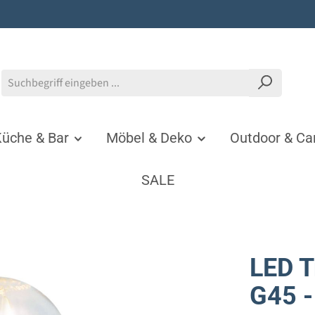
üche & Bar
Möbel & Deko
Outdoor & C
SALE
LED T
G45 -