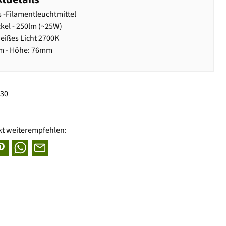
s -Filamentleuchtmittel
kel - 250lm (~25W)
ißes Licht 2700K
m - Höhe: 76mm
830
kt weiterempfehlen: