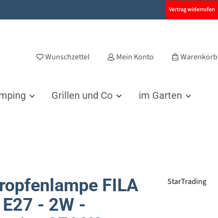
Vertrag widerrufen
Wunschzettel
Mein Konto
Warenkorb
amping
Grillen und Co
im Garten
ropfenlampe FILA
StarTrading
 E27 - 2W -