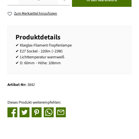
In den Warenkorb
Zum Merkzettel hinzufügen
Produktdetails
✔ Klarglas-Filament-Tropfenlampe
✔ E27 Sockel - 220lm (~23W)
✔ Lichttemperatur warmweiß
✔ D: 60mm - Höhe: 108mm
Artikel-Nr:
3842
Dieses Produkt weiterempfehlen: