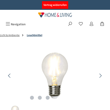
alt springen
Vertrag widerrufen
Navigation
Licht & Ambiente
Leuchtmittel
Bildergalerie überspringen