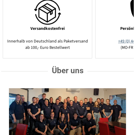
Versandkostenfrei
Persönl
Innerhalb von Deutschland als Paketversand
+49 (0) 44
ab 100,- Euro Bestellwert
(MO-FR 
Über uns