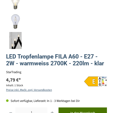
LED Tropfenlampe FILA A60 - E27 -
2W - warmweiss 2700K - 220lm - klar
StarTrading
4,79 €*
Inhalt:
1 Stück
Preise inkl. MwSt. zzgl. Versandkosten
Sofort verfügbar, Lieferzeit: In 1 - 3 Werktagen bei Dir
Produkt Anzahl: Gib den gewünschten Wert ein oder benutze die Schaltflächen um die Anzahl zu erhöhen ode