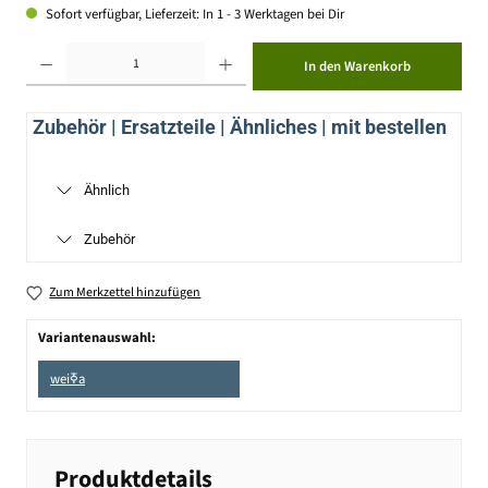
Sofort verfügbar, Lieferzeit: In 1 - 3 Werktagen bei Dir
Produkt Anzahl: Gib den gewünschten Wert ein oder benutze die Schaltflächen um die Anzahl zu erhöhen ode
In den Warenkorb
Zubehör | Ersatzteile | Ähnliches | mit bestellen
Ähnlich
Zubehör
Zum Merkzettel hinzufügen
Variantenauswahl:
weiߧa
Produktdetails