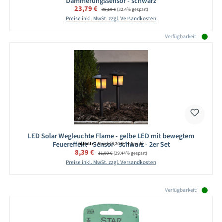
Dämmerungssensor - schwarz
Verkaufspreis:
23,79 €
Regulärer Preis:
35,19 €
(32.4% gespart)
Preise inkl. MwSt. zzgl. Versandkosten
Verfügbarkeit:
LED Solar Wegleuchte Flame - gelbe LED mit bewegtem
Feuereffekt - Sensor - schwarz - 2er Set
Inhalt:
2 Stück
(4,20 € / 1 Stück)
Verkaufspreis:
8,39 €
Regulärer Preis:
11,89 €
(29.44% gespart)
Preise inkl. MwSt. zzgl. Versandkosten
Produktgalerie überspringen
Verfügbarkeit: