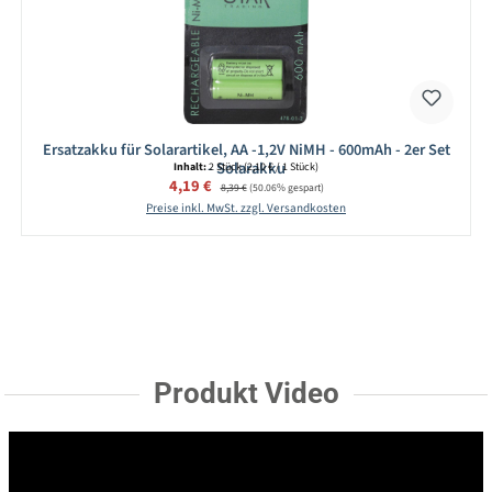
Ersatzakku für Solarartikel, AA -1,2V NiMH - 600mAh - 2er Set
- Solarakku
Inhalt:
2 Stück
(2,10 € / 1 Stück)
Verkaufspreis:
4,19 €
Regulärer Preis:
8,39 €
(50.06% gespart)
Preise inkl. MwSt. zzgl. Versandkosten
Produkt Video