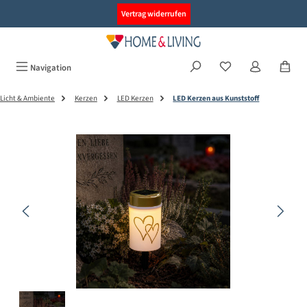
alt springen
Vertrag widerrufen
Navigation
Licht & Ambiente
Kerzen
LED Kerzen
LED Kerzen aus Kunststoff
Bildergalerie überspringen