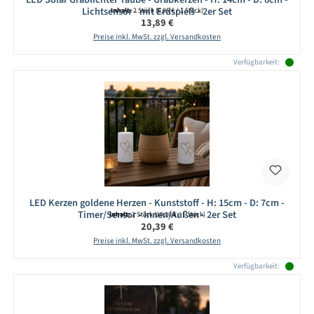
Lichtsensor - mit Erdspieß - 2er Set
Inhalt:
2 Stück
(6,95 € / 1 Stück)
Regulärer Preis:
13,89 €
Preise inkl. MwSt. zzgl. Versandkosten
Verfügbarkeit:
LED Kerzen goldene Herzen - Kunststoff - H: 15cm - D: 7cm -
Timer/Sensor - Innen/Außen - 2er Set
Inhalt:
2 Stück
(10,20 € / 1 Stück)
Regulärer Preis:
20,39 €
Preise inkl. MwSt. zzgl. Versandkosten
Verfügbarkeit: