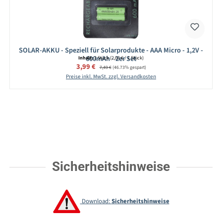
SOLAR-AKKU - Speziell für Solarprodukte - AAA Micro - 1,2V -
600mAh - 2er Set
Inhalt:
2 Stück
(2,00 € / 1 Stück)
Verkaufspreis:
3,99 €
Regulärer Preis:
7,49 €
(46.73% gespart)
Preise inkl. MwSt. zzgl. Versandkosten
Sicherheitshinweise
Download:
Sicherheitshinweise