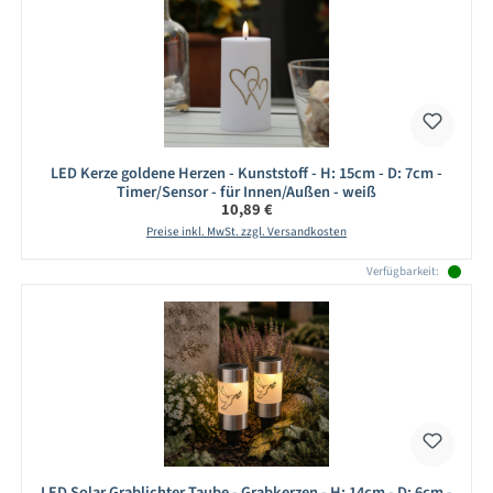
LED Kerze goldene Herzen - Kunststoff - H: 15cm - D: 7cm -
Timer/Sensor - für Innen/Außen - weiß
Regulärer Preis:
10,89 €
Preise inkl. MwSt. zzgl. Versandkosten
Verfügbarkeit:
LED Solar Grablichter Taube - Grabkerzen - H: 14cm - D: 6cm -