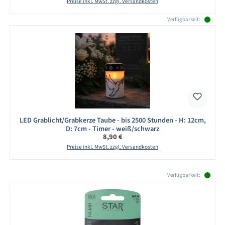
Preise inkl. MwSt. zzgl. Versandkosten
Verfügbarkeit:
LED Grablicht/Grabkerze Taube - bis 2500 Stunden - H: 12cm,
D: 7cm - Timer - weiß/schwarz
Regulärer Preis:
8,90 €
Preise inkl. MwSt. zzgl. Versandkosten
Produktgalerie überspringen
Verfügbarkeit: