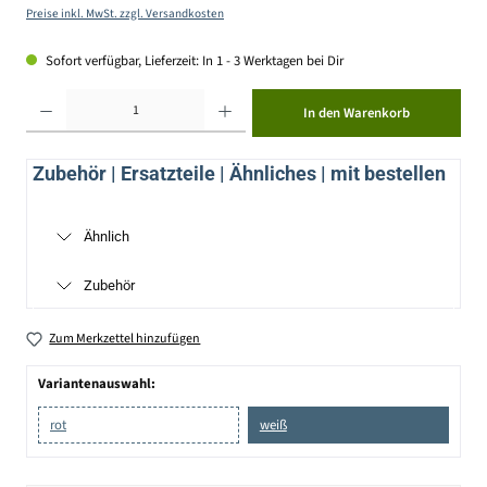
Preise inkl. MwSt. zzgl. Versandkosten
Sofort verfügbar, Lieferzeit: In 1 - 3 Werktagen bei Dir
Produkt Anzahl: Gib den gewünschten Wert ein oder benutze die Schaltflächen um die Anzahl zu erhöhen ode
In den Warenkorb
Zubehör | Ersatzteile | Ähnliches | mit bestellen
Ähnlich
Zubehör
Zum Merkzettel hinzufügen
Variantenauswahl:
rot
weiß