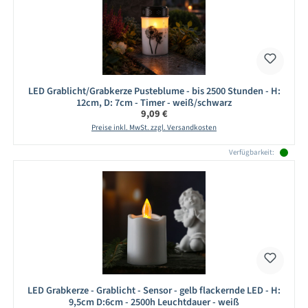
LED Grablicht/Grabkerze Pusteblume - bis 2500 Stunden - H:
12cm, D: 7cm - Timer - weiß/schwarz
Regulärer Preis:
9,09 €
Preise inkl. MwSt. zzgl. Versandkosten
Verfügbarkeit:
LED Grabkerze - Grablicht - Sensor - gelb flackernde LED - H:
9,5cm D:6cm - 2500h Leuchtdauer - weiß