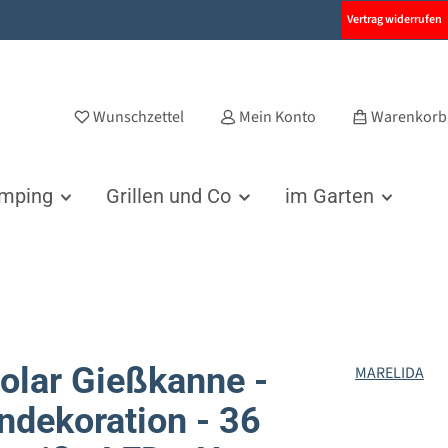
Vertrag widerrufen
Wunschzettel
Mein Konto
Warenkorb
amping
Grillen und Co
im Garten
olar Gießkanne -
MARELIDA
ndekoration - 36