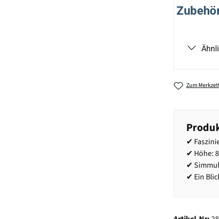
Zubehör 
Ähnl
Zum Merkzett
Produk
✔ Faszini
✔ Höhe: 
✔ Simmuli
✔ Ein Bli
Artikel-Nr:
2