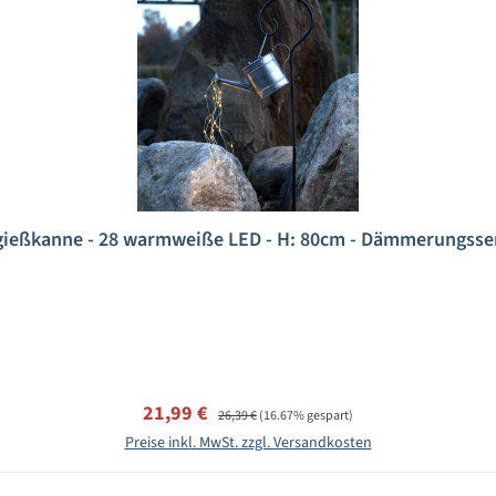
tgießkanne - 28 warmweiße LED - H: 80cm - Dämmerungssen
Verkaufspreis:
Regulärer Preis:
21,99 €
26,39 €
(16.67% gespart)
Preise inkl. MwSt. zzgl. Versandkosten