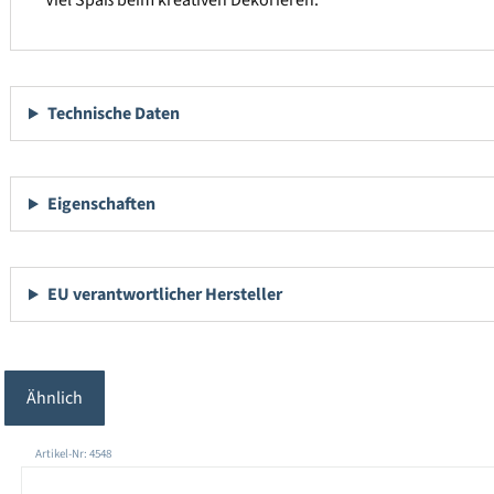
Viel Spaß beim kreativen Dekorieren.
Technische Daten
Eigenschaften
EU verantwortlicher Hersteller
Ähnlich
Produktgalerie überspringen
Artikel-Nr: 4548