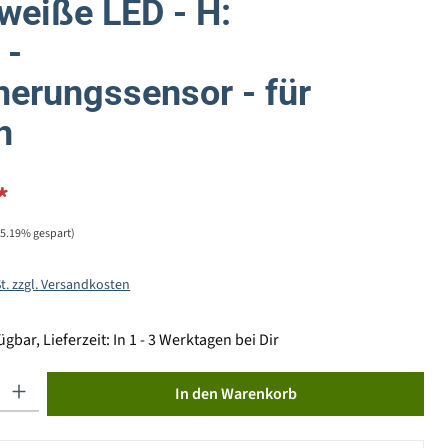
eiße LED - H:
 -
rungssensor - für
n
*
55.19% gespart)
St. zzgl. Versandkosten
gbar, Lieferzeit: In 1 - 3 Werktagen bei Dir
ib den gewünschten Wert ein oder benutze die Schaltflächen um die Anzahl zu erhöhen od
In den Warenkorb