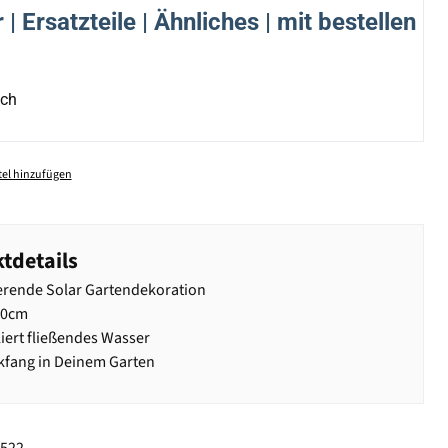
| Ersatzteile | Ähnliches | mit bestellen
ich
el hinzufügen
tdetails
erende Solar Gartendekoration
80cm
ert fließendes Wasser
ckfang in Deinem Garten
8522