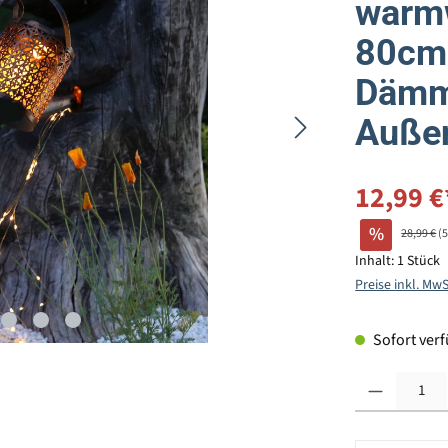
warmw
80cm
Dämme
Auße
12,99 €
%
28,99 €
(
Inhalt:
1 Stück
Preise inkl. Mw
Sofort verfü
Produkt Anzahl: G