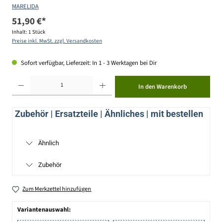
MARELIDA
51,90 €*
Inhalt:
1 Stück
Preise inkl. MwSt. zzgl. Versandkosten
Sofort verfügbar, Lieferzeit: In 1 - 3 Werktagen bei Dir
Produkt Anzahl: Gib den gewünschten Wert ein oder benutze die Schaltflächen um die Anzahl zu erhöhen ode
In den Warenkorb
Zubehör | Ersatzteile | Ähnliches | mit bestellen
Ähnlich
Zubehör
Zum Merkzettel hinzufügen
Variantenauswahl: