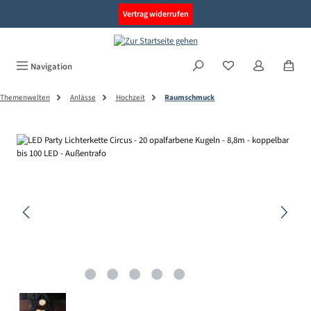
alt springen
Vertrag widerrufen
Navigation
Themenwelten
Anlässe
Hochzeit
Raumschmuck
Bildergalerie überspringen