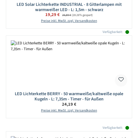
LED Solar Lichterkette INDUSTRIAL - 8 Gitterlampen mit
warmweißer LED - L: 1,5m - schwarz
Verkaufspreis:
19,29 €
Regulärer Preis:
26,89 €
(28.26% gespart)
Preise inkl. MwSt. zzgl. Versandkosten
Verfügbarkeit:
LED Lichterkette BERRY - 50 warmweiße/kaltweiße opale
Kugeln - L: 7,35m - Timer - für Außen
Regulärer Preis:
24,19 €
Preise inkl. MwSt. zzgl. Versandkosten
Produktgalerie überspringen
Verfügbarkeit: