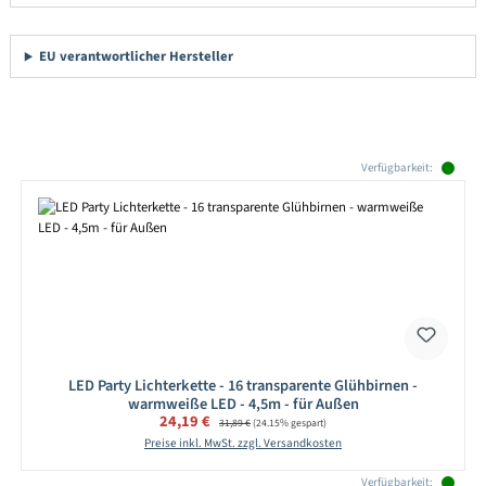
EU verantwortlicher Hersteller
Produktgalerie überspringen
Verfügbarkeit:
LED Party Lichterkette - 16 transparente Glühbirnen -
warmweiße LED - 4,5m - für Außen
Verkaufspreis:
24,19 €
Regulärer Preis:
31,89 €
(24.15% gespart)
Preise inkl. MwSt. zzgl. Versandkosten
Verfügbarkeit: