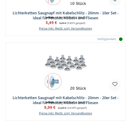
Lichterketten Saugnapf mit Kabelschlitz - 20mm - 10er Set -
ideal für Fenster, Möbeln und Fliesen
Inhalt:
10 Stück
(0,55 € / 1 Stück)
Verkaufspreis:
5,49 €
Regulärer Preis:
6,09 €
(9.85% gespart)
Preise inkl. MwSt. zzgl. Versandkosten
Verfügbarkeit:
Lichterketten Saugnapf mit Kabelschlitz - 20mm - 20er Set -
ideal für Fenster, Möbeln und Fliesen
Inhalt:
20 Stück
(0,50 € / 1 Stück)
Verkaufspreis:
9,99 €
Regulärer Preis:
11,69 €
(14.54% gespart)
Preise inkl. MwSt. zzgl. Versandkosten