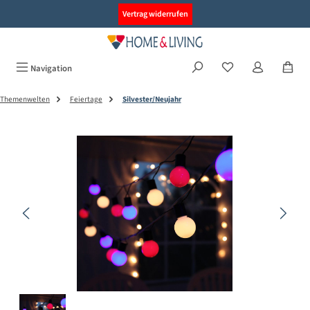
alt springen
Vertrag widerrufen
Navigation
Themenwelten
Feiertage
Silvester/Neujahr
Bildergalerie überspringen