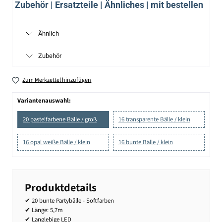
Zubehör | Ersatzteile | Ähnliches | mit bestellen
Ähnlich
Zubehör
Zum Merkzettel hinzufügen
Variantenauswahl:
20 pastelfarbene Bälle / groß
16 transparente Bälle / klein
16 opal weiße Bälle / klein
16 bunte Bälle / klein
Produktdetails
✔ 20 bunte Partybälle - Softfarben
✔ Länge: 5,7m
✔ Langlebige LED