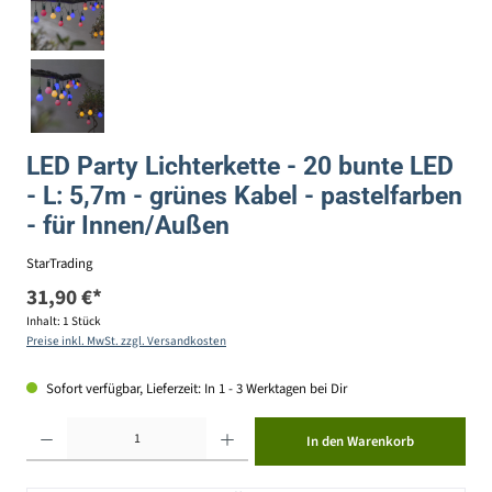
LED Party Lichterkette - 20 bunte LED
- L: 5,7m - grünes Kabel - pastelfarben
- für Innen/Außen
StarTrading
31,90 €*
Inhalt:
1 Stück
Preise inkl. MwSt. zzgl. Versandkosten
Sofort verfügbar, Lieferzeit: In 1 - 3 Werktagen bei Dir
Produkt Anzahl: Gib den gewünschten Wert ein oder benutze die Schaltflächen um die Anzahl zu erhöhen ode
In den Warenkorb