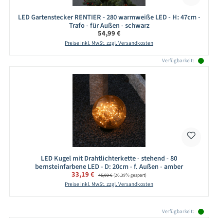
LED Gartenstecker RENTIER - 280 warmweiße LED - H: 47cm -
Trafo - für Außen - schwarz
Regulärer Preis:
54,99 €
Preise inkl. MwSt. zzgl. Versandkosten
Verfügbarkeit:
LED Kugel mit Drahtlichterkette - stehend - 80
bernsteinfarbene LED - D: 20cm - f. Außen - amber
Verkaufspreis:
33,19 €
Regulärer Preis:
45,09 €
(26.39% gespart)
Preise inkl. MwSt. zzgl. Versandkosten
Produktgalerie überspringen
Verfügbarkeit: