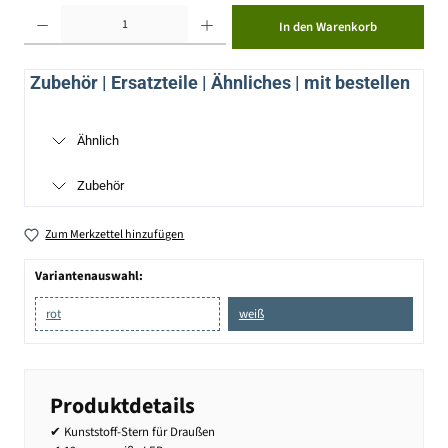
Produkt Anzahl: Gib den gewünschten Wert ein oder benutze die Schaltflächen um die Anzahl zu erhöhen ode
In den Warenkorb
Zubehör | Ersatzteile | Ähnliches | mit bestellen
Ähnlich
Zubehör
Zum Merkzettel hinzufügen
Variantenauswahl:
rot
weiß
Produktdetails
✔ Kunststoff-Stern für Draußen