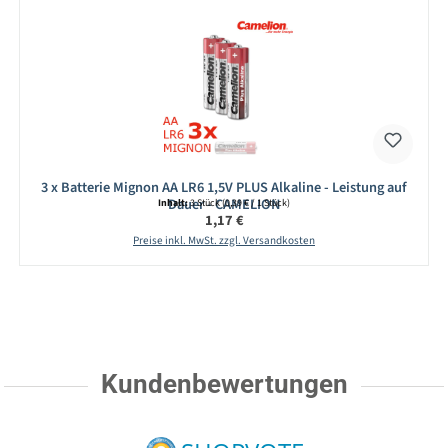
3 x Batterie Mignon AA LR6 1,5V PLUS Alkaline - Leistung auf
Dauer - CAMELION
Inhalt:
3 Stück
(0,39 € / 1 Stück)
Regulärer Preis:
1,17 €
Preise inkl. MwSt. zzgl. Versandkosten
Kundenbewertungen