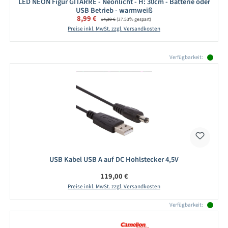
LED NEON Figur GITARRE - Neonlicht - H: 30cm - Batterie oder
USB Betrieb - warmweiß
Verkaufspreis:
8,99 €
Regulärer Preis:
14,39 €
(37.53% gespart)
Preise inkl. MwSt. zzgl. Versandkosten
Produktgalerie überspringen
Verfügbarkeit:
USB Kabel USB A auf DC Hohlstecker 4,5V
Regulärer Preis:
119,00 €
Preise inkl. MwSt. zzgl. Versandkosten
Verfügbarkeit: