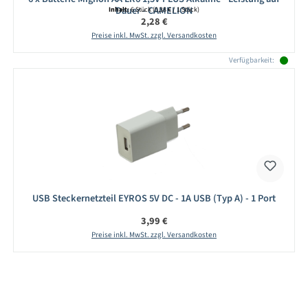
Dauer - CAMELION
Inhalt:
6 Stück
(0,38 € / 1 Stück)
Regulärer Preis:
2,28 €
Preise inkl. MwSt. zzgl. Versandkosten
Verfügbarkeit:
USB Steckernetzteil EYROS 5V DC - 1A USB (Typ A) - 1 Port
Regulärer Preis:
3,99 €
Preise inkl. MwSt. zzgl. Versandkosten