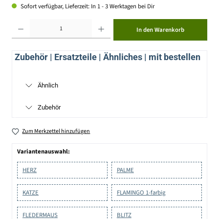
Sofort verfügbar, Lieferzeit: In 1 - 3 Werktagen bei Dir
Produkt Anzahl: Gib den gewünschten Wert ein oder benutze die Schaltflächen um die Anzahl zu erhöhen ode
In den Warenkorb
Zubehör | Ersatzteile | Ähnliches | mit bestellen
Ähnlich
Zubehör
Zum Merkzettel hinzufügen
Variantenauswahl:
HERZ
PALME
KATZE
FLAMINGO 1-farbig
FLEDERMAUS
BLITZ