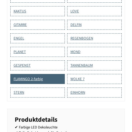
KAKTUS
LOVE
GITARRE
DELFIN
ENGEL
REGENBOGEN
PLANET
MOND
GESPENST
TANNENBAUM
FLAMINGO 2-farbig
WOLKE 7
STERN
EINHORN
Produktdetails
✔ Farbige LED Dekoleuchte