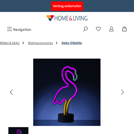
alt springen
Vertrag widerrufen
Navigation
Möbel & Deko
Wohnaccessoires
Deko-Objekte
Bildergalerie überspringen