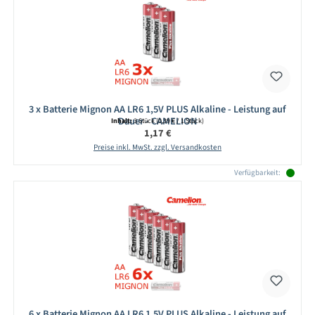
3 x Batterie Mignon AA LR6 1,5V PLUS Alkaline - Leistung auf
Dauer - CAMELION
Inhalt:
3 Stück
(0,39 € / 1 Stück)
Regulärer Preis:
1,17 €
Preise inkl. MwSt. zzgl. Versandkosten
Verfügbarkeit:
6 x Batterie Mignon AA LR6 1,5V PLUS Alkaline - Leistung auf