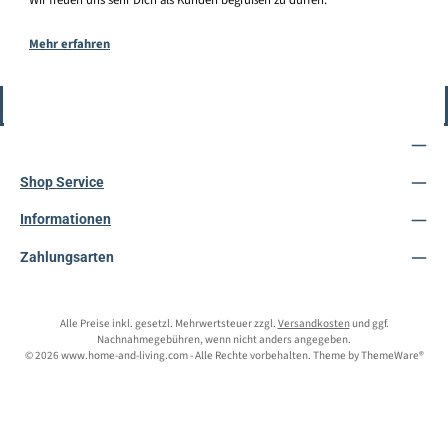
Mehr erfahren
Vertrag widerrufen
Service-Hotline
Shop Service
Informationen
Zahlungsarten
Alle Preise inkl. gesetzl. Mehrwertsteuer zzgl.
Versandkosten
und ggf.
Nachnahmegebühren, wenn nicht anders angegeben.
© 2026 www.home-and-living.com - Alle Rechte vorbehalten. Theme by
ThemeWare®