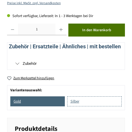
Preise inkl. MwSt. zzgl. Versandkosten
Sofort verfügbar, Lieferzeit: In 1 - 3 Werktagen bei Dir
Produkt Anzahl: Gib den gewünschten Wert ein oder benutze die Schaltflächen um die Anzahl zu erhöhen ode
In den Warenkorb
Zubehör | Ersatzteile | Ähnliches | mit bestellen
Zubehör
Zum Merkzettel hinzufügen
Variantenauswahl:
Gold
Silber
Produktdetails