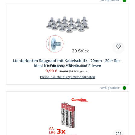
Verfügbarkeit:
Lichterketten Saugnapf mit Kabelschlitz - 20mm - 20er Set -
ideal für Fenster, Möbeln und Fliesen
Inhalt:
20 Stück
(0,50 € / 1 Stück)
Verkaufspreis:
9,99 €
Regulärer Preis:
11,69 €
(14.54% gespart)
Preise inkl. MwSt. zzgl. Versandkosten
Verfügbarkeit: