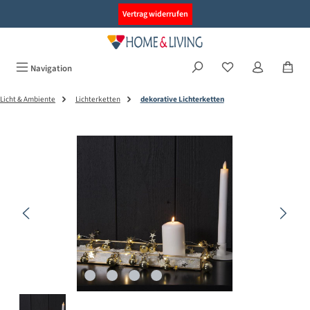
alt springen
Vertrag widerrufen
Navigation
Licht & Ambiente
Lichterketten
dekorative Lichterketten
Bildergalerie überspringen