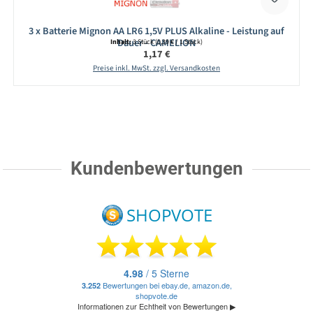
3 x Batterie Mignon AA LR6 1,5V PLUS Alkaline - Leistung auf
Dauer - CAMELION
Inhalt:
3 Stück
(0,39 € / 1 Stück)
Regulärer Preis:
1,17 €
Preise inkl. MwSt. zzgl. Versandkosten
Kundenbewertungen