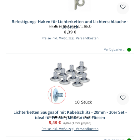
Befestigungs-Haken für Lichterketten und Lichterschläuche -
10 Stück
Inhalt:
10 Stück
(0,84 € / 1 Stück)
Regulärer Preis:
8,39 €
Preise inkl. MwSt. zzgl. Versandkosten
Verfügbarkeit:
Lichterketten Saugnapf mit Kabelschlitz - 20mm - 10er Set -
ideal für Fenster, Möbeln und Fliesen
Inhalt:
10 Stück
(0,55 € / 1 Stück)
Verkaufspreis:
5,49 €
Regulärer Preis:
6,09 €
(9.85% gespart)
Preise inkl. MwSt. zzgl. Versandkosten