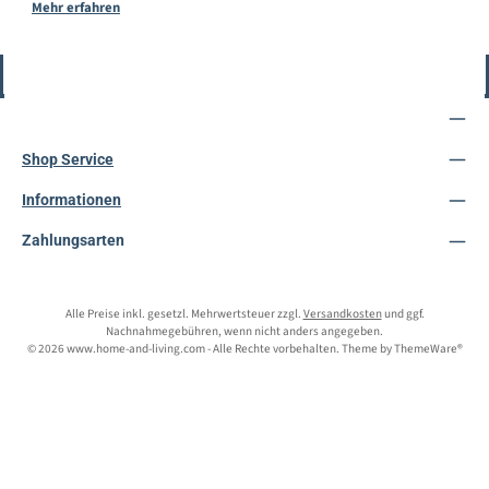
Mehr erfahren
Vertrag widerrufen
Service-Hotline
Shop Service
Informationen
Zahlungsarten
Alle Preise inkl. gesetzl. Mehrwertsteuer zzgl.
Versandkosten
und ggf.
Nachnahmegebühren, wenn nicht anders angegeben.
© 2026 www.home-and-living.com - Alle Rechte vorbehalten. Theme by
ThemeWare®