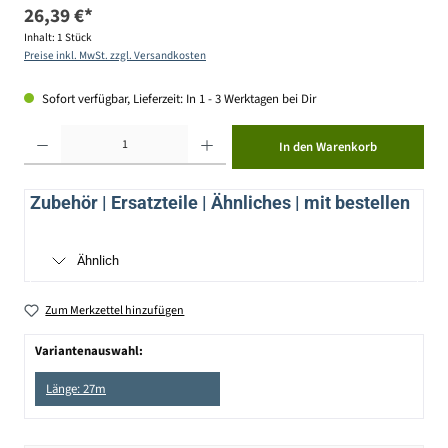
26,39 €*
Inhalt:
1 Stück
Preise inkl. MwSt. zzgl. Versandkosten
Sofort verfügbar, Lieferzeit: In 1 - 3 Werktagen bei Dir
Produkt Anzahl: Gib den gewünschten Wert ein oder benutze die Schaltflächen um die Anzahl zu erhöhen ode
In den Warenkorb
Zubehör | Ersatzteile | Ähnliches | mit bestellen
Ähnlich
Zum Merkzettel hinzufügen
Variantenauswahl:
Länge: 27m