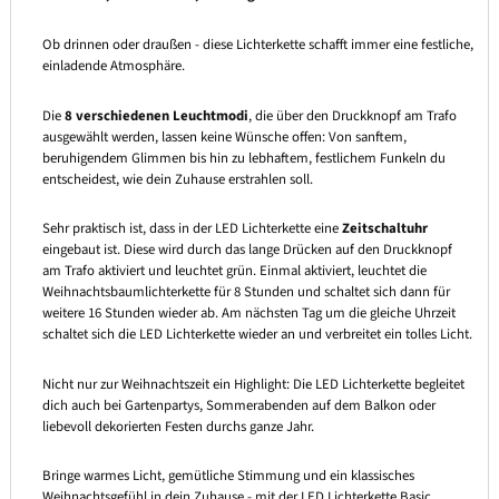
Ob drinnen oder draußen - diese Lichterkette schafft immer eine festliche,
einladende Atmosphäre.
Die
8 verschiedenen Leuchtmodi
, die über den Druckknopf am Trafo
ausgewählt werden, lassen keine Wünsche offen: Von sanftem,
beruhigendem Glimmen bis hin zu lebhaftem, festlichem Funkeln du
entscheidest, wie dein Zuhause erstrahlen soll.
Sehr praktisch ist, dass in der LED Lichterkette eine
Zeitschaltuhr
eingebaut ist. Diese wird durch das lange Drücken auf den Druckknopf
am Trafo aktiviert und leuchtet grün. Einmal aktiviert, leuchtet die
Weihnachtsbaumlichterkette für 8 Stunden und schaltet sich dann für
weitere 16 Stunden wieder ab. Am nächsten Tag um die gleiche Uhrzeit
schaltet sich die LED Lichterkette wieder an und verbreitet ein tolles Licht.
Nicht nur zur Weihnachtszeit ein Highlight: Die LED Lichterkette begleitet
dich auch bei Gartenpartys, Sommerabenden auf dem Balkon oder
liebevoll dekorierten Festen durchs ganze Jahr.
Bringe warmes Licht, gemütliche Stimmung und ein klassisches
Weihnachtsgefühl in dein Zuhause - mit der LED Lichterkette Basic