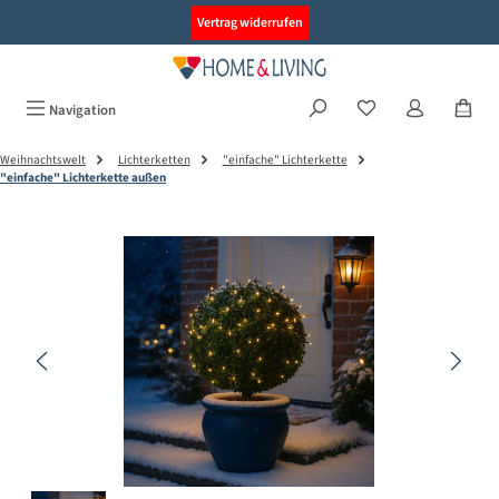
alt springen
Vertrag widerrufen
Navigation
Weihnachtswelt
Lichterketten
"einfache" Lichterkette
"einfache" Lichterkette außen
Bildergalerie überspringen