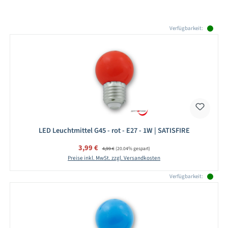
Produktgalerie überspringen
Verfügbarkeit:
LED Leuchtmittel G45 - rot - E27 - 1W | SATISFIRE
Verkaufspreis:
3,99 €
Regulärer Preis:
4,99 €
(20.04% gespart)
Preise inkl. MwSt. zzgl. Versandkosten
Verfügbarkeit: