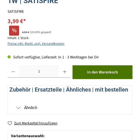
1W | SATISFIRE
SATISFIRE
3,99 €*
%
4,99 €
(20.04% gespart)
Inhalt:
1 Stück
Preise inkl. MwSt. zzgl. Versandkosten
Sofort verfügbar, Lieferzeit: In 1 - 3 Werktagen bei Dir
Produkt Anzahl: Gib den gewünschten Wert ein oder benutze die Schaltflächen um die Anzahl zu erhöhen ode
In den Warenkorb
Zubehör | Ersatzteile | Ähnliches | mit bestellen
Ähnlich
Zum Merkzettel hinzufügen
Variantenauswahl: