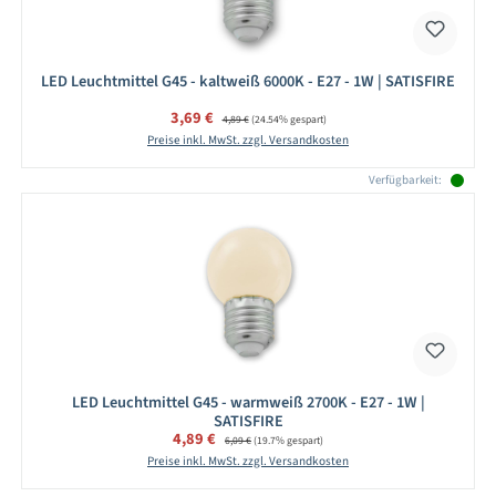
LED Leuchtmittel G45 - kaltweiß 6000K - E27 - 1W | SATISFIRE
Verkaufspreis:
3,69 €
Regulärer Preis:
4,89 €
(24.54% gespart)
Preise inkl. MwSt. zzgl. Versandkosten
Verfügbarkeit:
LED Leuchtmittel G45 - warmweiß 2700K - E27 - 1W |
SATISFIRE
Verkaufspreis:
4,89 €
Regulärer Preis:
6,09 €
(19.7% gespart)
Preise inkl. MwSt. zzgl. Versandkosten