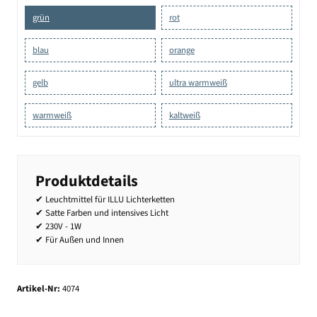
grün
rot
blau
orange
gelb
ultra warmweiß
warmweiß
kaltweiß
Produktdetails
✔ Leuchtmittel für ILLU Lichterketten
✔ Satte Farben und intensives Licht
✔ 230V - 1W
✔ Für Außen und Innen
Artikel-Nr:
4074