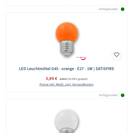
Verfügbarkeit:
LED Leuchtmittel G45 - orange - E27 - 1W | SATISFIRE
Verkaufspreis:
3,99 €
Regulärer Preis:
4,99 €
(20.04% gespart)
Preise inkl. MwSt. zzgl. Versandkosten
Verfügbarkeit: