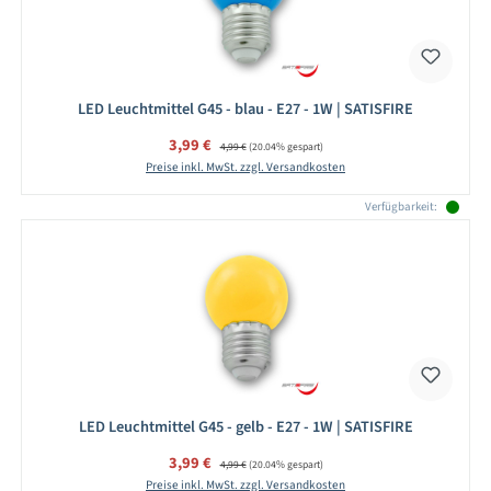
LED Leuchtmittel G45 - blau - E27 - 1W | SATISFIRE
Verkaufspreis:
3,99 €
Regulärer Preis:
4,99 €
(20.04% gespart)
Preise inkl. MwSt. zzgl. Versandkosten
Verfügbarkeit:
LED Leuchtmittel G45 - gelb - E27 - 1W | SATISFIRE
Verkaufspreis:
3,99 €
Regulärer Preis:
4,99 €
(20.04% gespart)
Preise inkl. MwSt. zzgl. Versandkosten