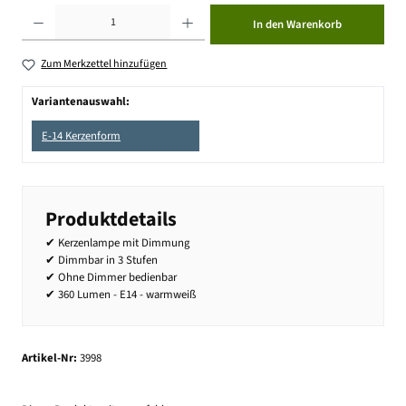
Produkt Anzahl: Gib den gewünschten Wert ein oder benutze die Schaltflächen um die Anzahl zu erhöhen ode
In den Warenkorb
Zum Merkzettel hinzufügen
Variantenauswahl:
E-14 Kerzenform
Produktdetails
✔ Kerzenlampe mit Dimmung
✔ Dimmbar in 3 Stufen
✔ Ohne Dimmer bedienbar
✔ 360 Lumen - E14 - warmweiß
Artikel-Nr:
3998