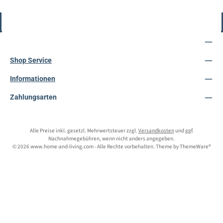
Vertrag widerrufen
Service-Hotline
Shop Service
Informationen
Zahlungsarten
Alle Preise inkl. gesetzl. Mehrwertsteuer zzgl.
Versandkosten
und ggf.
Nachnahmegebühren, wenn nicht anders angegeben.
© 2026 www.home-and-living.com - Alle Rechte vorbehalten. Theme by
ThemeWare®