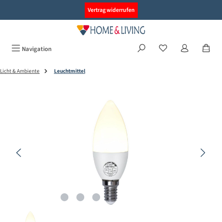
alt springen
Vertrag widerrufen
Navigation
Licht & Ambiente
Leuchtmittel
Bildergalerie überspringen