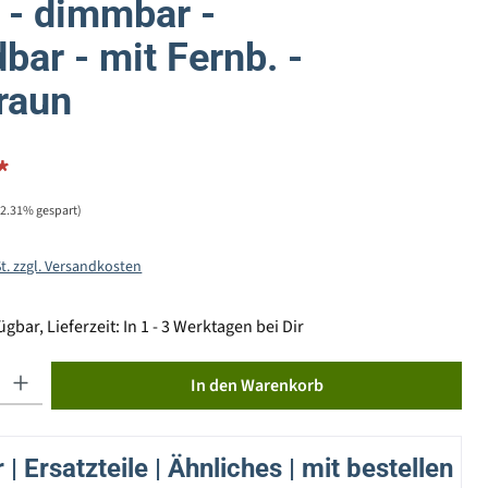
- dimmbar -
dbar - mit Fernb. -
braun
*
22.31% gespart)
St. zzgl. Versandkosten
gbar, Lieferzeit: In 1 - 3 Werktagen bei Dir
ib den gewünschten Wert ein oder benutze die Schaltflächen um die Anzahl zu erhöhen od
In den Warenkorb
| Ersatzteile | Ähnliches | mit bestellen