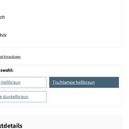
ich
hör
el hinzufügen
uswahl:
 hellbraun
Tischlampe hellbraun
e dunkelbraun
tdetails