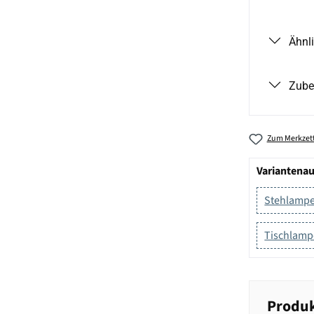
Ähnl
Zube
Zum Merkzett
Variantena
Stehlampe
Tischlamp
Produk