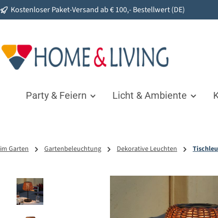
Kostenloser Paket-Versand ab € 100,- Bestellwert (DE)
springen
Zur Hauptnavigation springen
Party & Feiern
Licht & Ambiente
K
im Garten
Gartenbeleuchtung
Dekorative Leuchten
Tischle
Bildergalerie überspringen