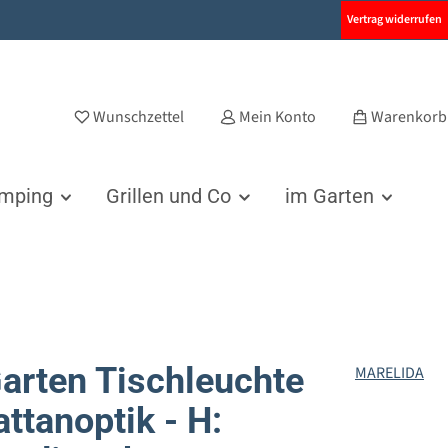
Vertrag widerrufen
Wunschzettel
Mein Konto
Warenkorb
amping
Grillen und Co
im Garten
arten Tischleuchte
MARELIDA
attanoptik - H: