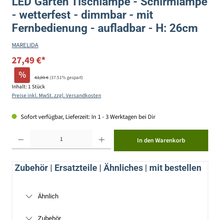
LED Garten Tischlampe - Schirmlampe
- wetterfest - dimmbar - mit
Fernbedienung - aufladbar - H: 26cm
MARELIDA
27,49 €*
%
43,99 €
(37.51% gespart)
Inhalt:
1 Stück
Preise inkl. MwSt. zzgl. Versandkosten
Sofort verfügbar, Lieferzeit: In 1 - 3 Werktagen bei Dir
Produkt Anzahl: Gib den gewünschten Wert ein oder benutze die Schaltflächen um die Anzahl zu erhöhen ode
In den Warenkorb
Zubehör | Ersatzteile | Ähnliches | mit bestellen
Ähnlich
Zubehör