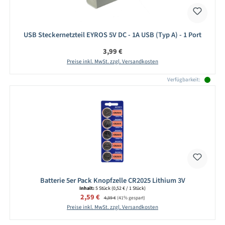
USB Steckernetzteil EYROS 5V DC - 1A USB (Typ A) - 1 Port
Regulärer Preis:
3,99 €
Preise inkl. MwSt. zzgl. Versandkosten
Verfügbarkeit:
Batterie 5er Pack Knopfzelle CR2025 Lithium 3V
Inhalt:
5 Stück
(0,52 € / 1 Stück)
Verkaufspreis:
2,59 €
Regulärer Preis:
4,39 €
(41% gespart)
Preise inkl. MwSt. zzgl. Versandkosten