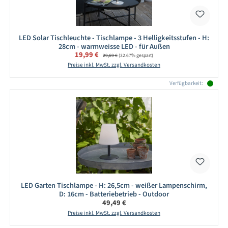
LED Solar Tischleuchte - Tischlampe - 3 Helligkeitsstufen - H:
28cm - warmweisse LED - für Außen
Verkaufspreis:
19,99 €
Regulärer Preis:
29,69 €
(32.67% gespart)
Preise inkl. MwSt. zzgl. Versandkosten
Verfügbarkeit:
LED Garten Tischlampe - H: 26,5cm - weißer Lampenschirm,
D: 16cm - Batteriebetrieb - Outdoor
Regulärer Preis:
49,49 €
Preise inkl. MwSt. zzgl. Versandkosten