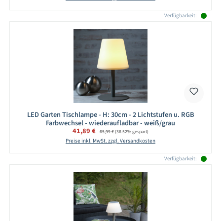
Verfügbarkeit:
LED Garten Tischlampe - H: 30cm - 2 Lichtstufen u. RGB
Farbwechsel - wiederaufladbar - weiß/grau
Verkaufspreis:
41,89 €
Regulärer Preis:
65,99 €
(36.52% gespart)
Preise inkl. MwSt. zzgl. Versandkosten
Verfügbarkeit: