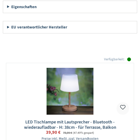
Eigenschaften
EU verantwortlicher Hersteller
Produktgalerie überspringen
Verfügbarkeit:
LED Tischlampe mit Lautsprecher - Bluetooth -
wiederaufladbar - H: 38cm - für Terrasse, Balkon
Verkaufspreis:
39,90 €
Regulärer Preis:
75,99 €
(47.49% gespart)
Preise inkl. MwSt. zzgl. Versandkosten