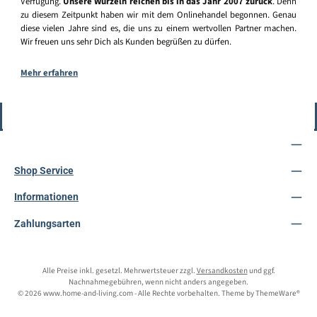
Verfügung.
Unsere Wurzeln reichen bis in das Jahr 2007 zurück
. Denn
zu diesem Zeitpunkt haben wir mit dem Onlinehandel begonnen. Genau
diese vielen Jahre sind es, die uns zu einem wertvollen Partner machen.
Wir freuen uns sehr Dich als Kunden begrüßen zu dürfen.
Mehr erfahren
Vertrag widerrufen
Service-Hotline
Shop Service
Informationen
Zahlungsarten
Alle Preise inkl. gesetzl. Mehrwertsteuer zzgl.
Versandkosten
und ggf.
Nachnahmegebühren, wenn nicht anders angegeben.
© 2026 www.home-and-living.com - Alle Rechte vorbehalten. Theme by
ThemeWare®