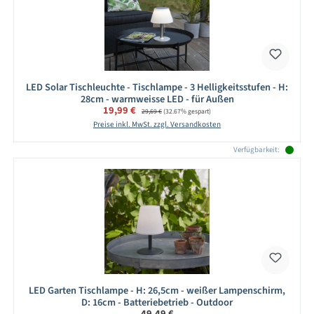
LED Solar Tischleuchte - Tischlampe - 3 Helligkeitsstufen - H:
28cm - warmweisse LED - für Außen
Verkaufspreis:
19,99 €
Regulärer Preis:
29,69 €
(32.67% gespart)
Preise inkl. MwSt. zzgl. Versandkosten
Verfügbarkeit:
LED Garten Tischlampe - H: 26,5cm - weißer Lampenschirm,
D: 16cm - Batteriebetrieb - Outdoor
Regulärer Preis:
49,49 €