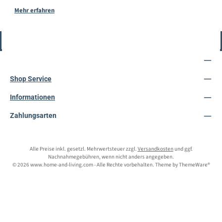
Mehr erfahren
Vertrag widerrufen
Service-Hotline
Shop Service
Informationen
Zahlungsarten
Alle Preise inkl. gesetzl. Mehrwertsteuer zzgl.
Versandkosten
und ggf.
Nachnahmegebühren, wenn nicht anders angegeben.
© 2026 www.home-and-living.com - Alle Rechte vorbehalten. Theme by
ThemeWare®