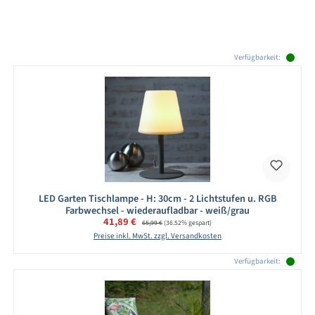
Produktgalerie überspringen
Verfügbarkeit:
LED Garten Tischlampe - H: 30cm - 2 Lichtstufen u. RGB
Farbwechsel - wiederaufladbar - weiß/grau
Verkaufspreis:
41,89 €
Regulärer Preis:
65,99 €
(36.52% gespart)
Preise inkl. MwSt. zzgl. Versandkosten
Verfügbarkeit: