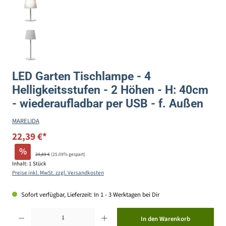
LED Garten Tischlampe - 4
Helligkeitsstufen - 2 Höhen - H: 40cm
- wiederaufladbar per USB - f. Außen
MARELIDA
22,39 €*
%
29,89 €
(25.09% gespart)
Inhalt:
1 Stück
Preise inkl. MwSt. zzgl. Versandkosten
Sofort verfügbar, Lieferzeit: In 1 - 3 Werktagen bei Dir
Produkt Anzahl: Gib den gewünschten Wert ein oder benutze die Schaltflächen um die Anzahl zu erhöhen ode
In den Warenkorb