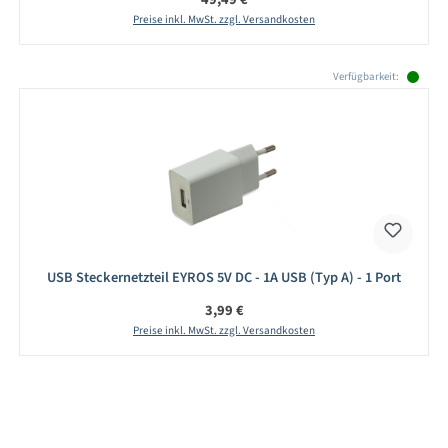
Preise inkl. MwSt. zzgl. Versandkosten
Produktgalerie überspringen
Verfügbarkeit:
USB Steckernetzteil EYROS 5V DC - 1A USB (Typ A) - 1 Port
Regulärer Preis:
3,99 €
Preise inkl. MwSt. zzgl. Versandkosten