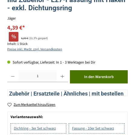
- exkl. Dichtungsring
Jäger
4,39 €*
%
6,39 €
(31.3% gespart)
Inhalt:
1 Stück
Preise inkl. MwSt. zzgl. Versandkosten
Sofort verfügbar, Lieferzeit: In 1 - 3 Werktagen bei Dir
Produkt Anzahl: Gib den gewünschten Wert ein oder benutze die Schaltflächen um die Anzahl zu erhöhen ode
In den Warenkorb
Zubehör | Ersatzteile | Ähnliches | mit bestellen
Zum Merkzettel hinzufügen
Variantenauswahl:
Dichtring - 3er Set schwarz
Fassung - 10er Set schwarz