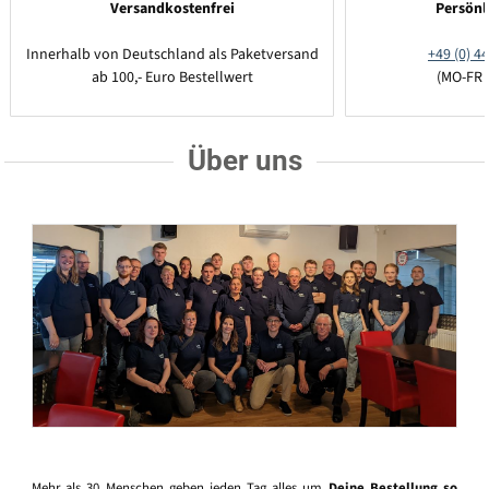
Versandkostenfrei
Persönl
Innerhalb von Deutschland als Paketversand
+49 (0) 44
ab 100,- Euro Bestellwert
(MO-FR 
Über uns
Mehr als 30 Menschen geben jeden Tag alles um
Deine Bestellung so