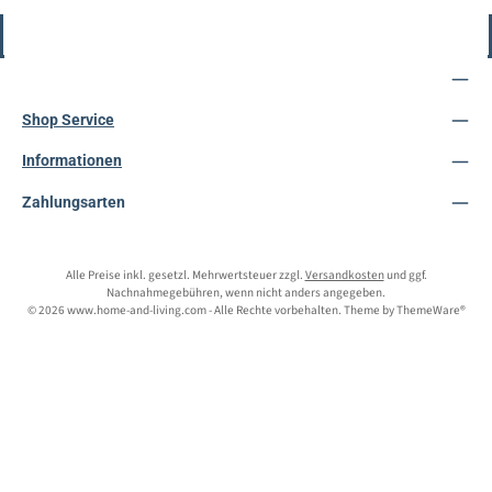
Vertrag widerrufen
Service-Hotline
Shop Service
Informationen
Zahlungsarten
Alle Preise inkl. gesetzl. Mehrwertsteuer zzgl.
Versandkosten
und ggf.
Nachnahmegebühren, wenn nicht anders angegeben.
© 2026 www.home-and-living.com - Alle Rechte vorbehalten. Theme by
ThemeWare®