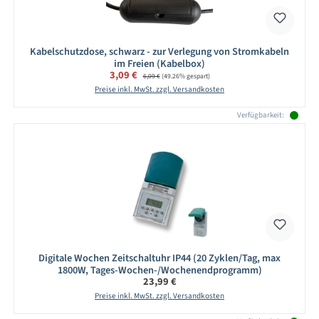
Kabelschutzdose, schwarz - zur Verlegung von Stromkabeln
im Freien (Kabelbox)
Verkaufspreis:
3,09 €
Regulärer Preis:
6,09 €
(49.26% gespart)
Preise inkl. MwSt. zzgl. Versandkosten
Verfügbarkeit:
Digitale Wochen Zeitschaltuhr IP44 (20 Zyklen/Tag, max
1800W, Tages-Wochen-/Wochenendprogramm)
Regulärer Preis:
23,99 €
Preise inkl. MwSt. zzgl. Versandkosten