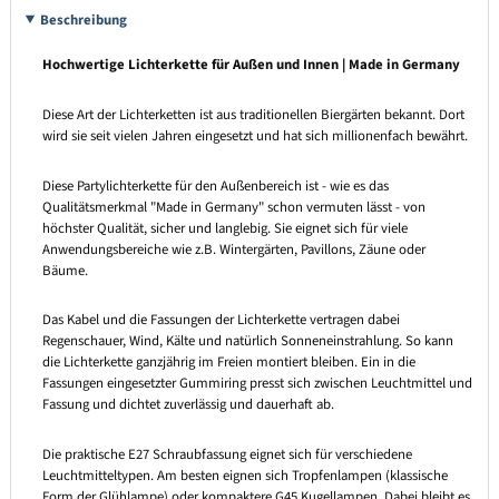
Beschreibung
Hochwertige Lichterkette für Außen und Innen | Made in Germany
Diese Art der Lichterketten ist aus traditionellen Biergärten bekannt. Dort
wird sie seit vielen Jahren eingesetzt und hat sich millionenfach bewährt.
Diese Partylichterkette für den Außenbereich ist - wie es das
Qualitätsmerkmal "Made in Germany" schon vermuten lässt - von
höchster Qualität, sicher und langlebig. Sie eignet sich für viele
Anwendungsbereiche wie z.B. Wintergärten, Pavillons, Zäune oder
Bäume.
Das Kabel und die Fassungen der Lichterkette vertragen dabei
Regenschauer, Wind, Kälte und natürlich Sonneneinstrahlung. So kann
die Lichterkette ganzjährig im Freien montiert bleiben. Ein in die
Fassungen eingesetzter Gummiring presst sich zwischen Leuchtmittel und
Fassung und dichtet zuverlässig und dauerhaft ab.
Die praktische E27 Schraubfassung eignet sich für verschiedene
Leuchtmitteltypen. Am besten eignen sich Tropfenlampen (klassische
Form der Glühlampe) oder kompaktere G45 Kugellampen. Dabei bleibt es