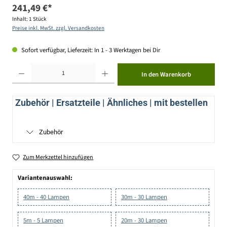
241,49 €*
Inhalt:
1 Stück
Preise inkl. MwSt. zzgl. Versandkosten
Sofort verfügbar, Lieferzeit: In 1 - 3 Werktagen bei Dir
Produkt Anzahl: Gib den gewünschten Wert ein oder benutze die Schaltflächen um die Anzahl zu erhöhen ode
In den Warenkorb
Zubehör | Ersatzteile | Ähnliches | mit bestellen
Zubehör
Zum Merkzettel hinzufügen
Variantenauswahl:
40m - 40 Lampen
30m - 30 Lampen
5m - 5 Lampen
20m - 30 Lampen