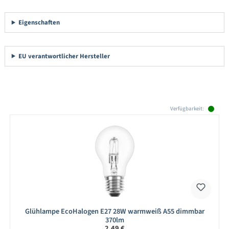
Eigenschaften
EU verantwortlicher Hersteller
Produktgalerie überspringen
Verfügbarkeit:
Glühlampe EcoHalogen E27 28W warmweiß A55 dimmbar
370lm
Regulärer Preis:
2,49 €