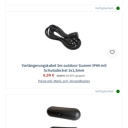
Verfügbarkeit:
Verlängerungskabel 5m outdoor Gummi IP44 mit
Schutzdeckel 3x1,5mm
Verkaufspreis:
6,99 €
Regulärer Preis:
15,69 €
(55.45% gespart)
Preise inkl. MwSt. zzgl. Versandkosten
Verfügbarkeit: