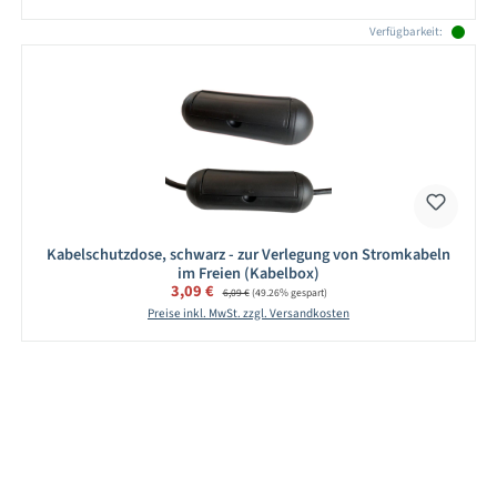
Verfügbarkeit:
Kabelschutzdose, schwarz - zur Verlegung von Stromkabeln
im Freien (Kabelbox)
Verkaufspreis:
3,09 €
Regulärer Preis:
6,09 €
(49.26% gespart)
Preise inkl. MwSt. zzgl. Versandkosten