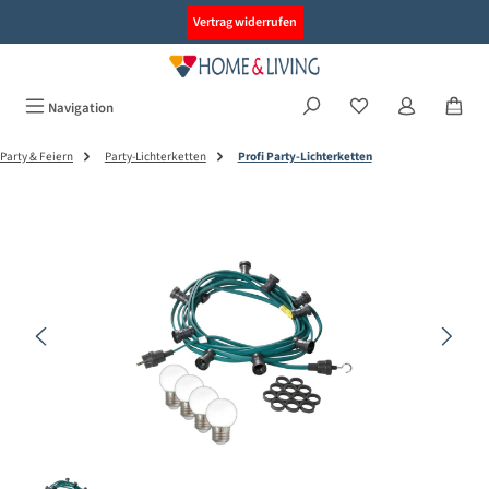
alt springen
Vertrag widerrufen
Navigation
Party & Feiern
Party-Lichterketten
Profi Party-Lichterketten
Bildergalerie überspringen