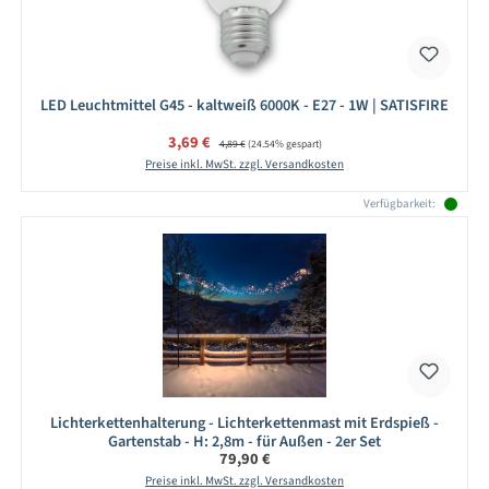
LED Leuchtmittel G45 - kaltweiß 6000K - E27 - 1W | SATISFIRE
Verkaufspreis:
3,69 €
Regulärer Preis:
4,89 €
(24.54% gespart)
Preise inkl. MwSt. zzgl. Versandkosten
Verfügbarkeit:
Lichterkettenhalterung - Lichterkettenmast mit Erdspieß -
Gartenstab - H: 2,8m - für Außen - 2er Set
Regulärer Preis:
79,90 €
Preise inkl. MwSt. zzgl. Versandkosten