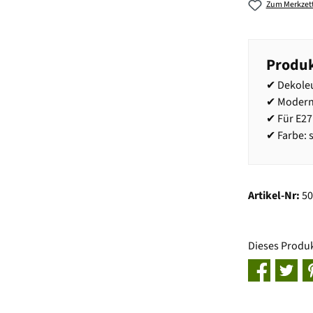
Zum Merkzett
Produk
✔ Dekole
✔ Modern
✔ Für E27
✔ Farbe: s
Artikel-Nr:
5
Dieses Produ