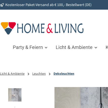
Kostenloser Paket-Versand ab € 100,- Bestellwert (DE)
springen
Zur Hauptnavigation springen
Party & Feiern
Licht & Ambiente
K
Licht & Ambiente
Leuchten
Dekoleuchten
Bildergalerie überspringen