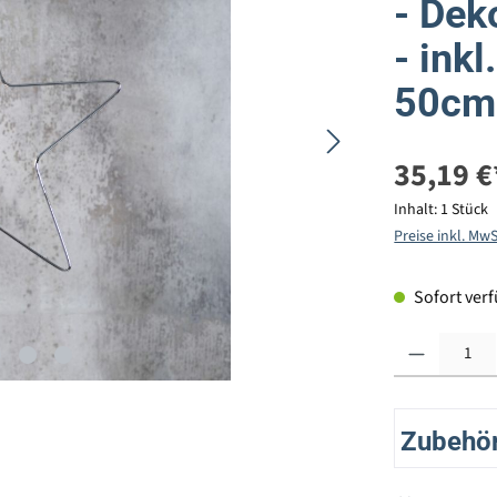
- Dek
- ink
50cm 
35,19 €
Inhalt:
1 Stück
Preise inkl. Mw
Sofort verfü
Produkt Anzahl: G
Zubehör 