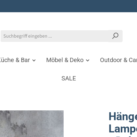
üche & Bar
Möbel & Deko
Outdoor & C
SALE
Hänge
Lampe