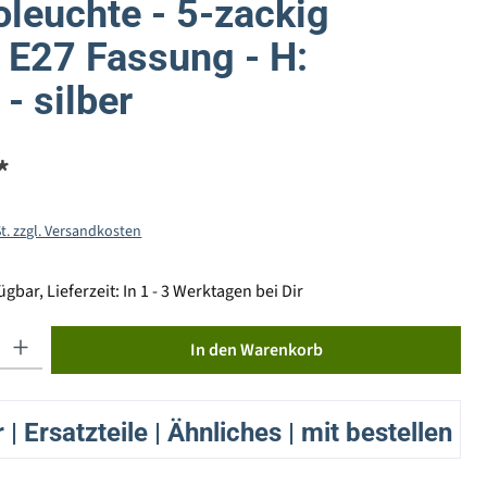
oleuchte - 5-zackig
l. E27 Fassung - H:
- silber
*
St. zzgl. Versandkosten
gbar, Lieferzeit: In 1 - 3 Werktagen bei Dir
ib den gewünschten Wert ein oder benutze die Schaltflächen um die Anzahl zu erhöhen od
In den Warenkorb
| Ersatzteile | Ähnliches | mit bestellen