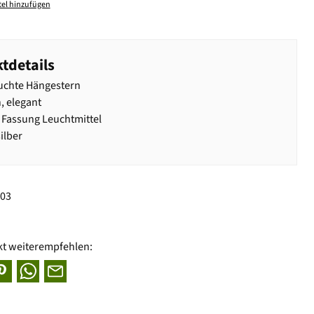
el hinzufügen
tdetails
uchte Hängestern
, elegant
 Fassung Leuchtmittel
ilber
003
kt weiterempfehlen: