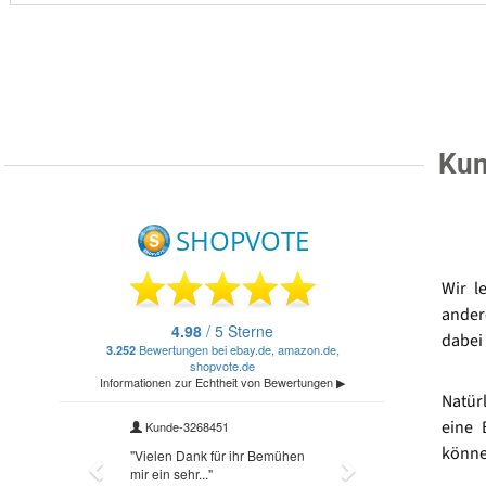
Kun
Wir l
ander
dabei 
Natür
eine 
könne