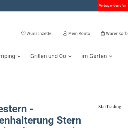
Vertrag widerrufen
Wunschzettel
Mein Konto
Warenkorb
amping
Grillen und Co
im Garten
stern -
StarTrading
nhalterung Stern