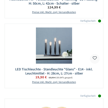
H: 50cm, L: 42cm - Schalter - silber
Regulärer Preis:
124,99 €
Preise inkl. MwSt. zzgl. Versandkosten
Verfügbarkeit:
LED Tischleuchte - Standleuchte "Glans" - E14 - inkl.
Leuchtmittel - H: 28cm, L: 27cm - silber
Verkaufspreis:
19,90 €
Regulärer Preis:
65,99 €
(69.84% gespart)
Preise inkl. MwSt. zzgl. Versandkosten
Produktgalerie überspringen
Verfügbarkeit: