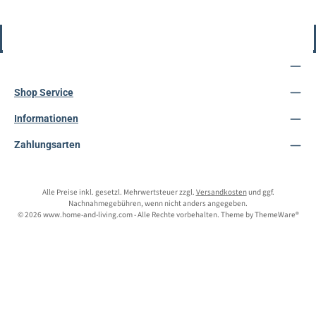
Vertrag widerrufen
Service-Hotline
Shop Service
Informationen
Zahlungsarten
Alle Preise inkl. gesetzl. Mehrwertsteuer zzgl.
Versandkosten
und ggf.
Nachnahmegebühren, wenn nicht anders angegeben.
© 2026 www.home-and-living.com - Alle Rechte vorbehalten. Theme by
ThemeWare®