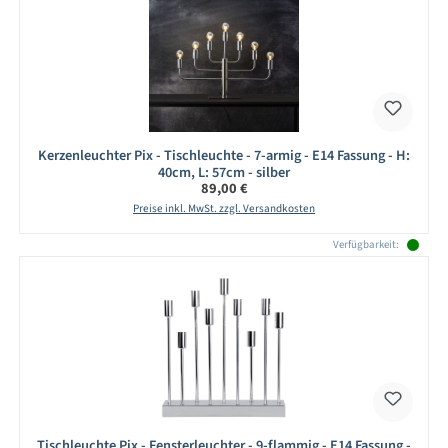
Kerzenleuchter Pix - Tischleuchte - 7-armig - E14 Fassung - H:
40cm, L: 57cm - silber
Regulärer Preis:
89,00 €
Preise inkl. MwSt. zzgl. Versandkosten
Verfügbarkeit:
Tischleuchte Pix - Fensterleuchter - 9-flammig - E14 Fassung -