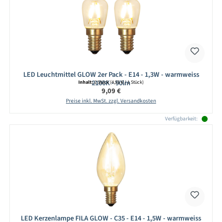
LED Leuchtmittel GLOW 2er Pack - E14 - 1,3W - warmweiss
2100K - 90lm
Inhalt:
2 Stück
(4,55 € / 1 Stück)
Regulärer Preis:
9,09 €
Preise inkl. MwSt. zzgl. Versandkosten
Verfügbarkeit:
LED Kerzenlampe FILA GLOW - C35 - E14 - 1,5W - warmweiss