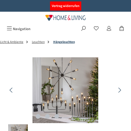
alt springen
Vertrag widerrufen
Navigation
Licht & Ambiente
Leuchten
Hängeleuchten
Bildergalerie überspringen