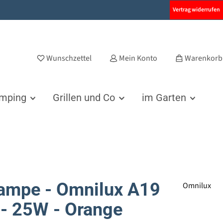
Vertrag widerrufen
Wunschzettel
Mein Konto
Warenkorb
amping
Grillen und Co
im Garten
ampe - Omnilux A19
Omnilux
 - 25W - Orange