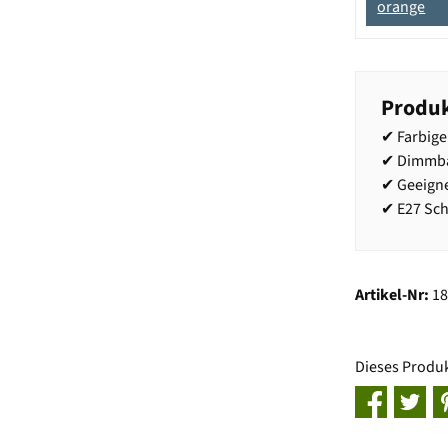
orange
Produk
✔ Farbig
✔ Dimmb
✔ Geeigne
✔ E27 Sc
Artikel-Nr:
1
Dieses Produ