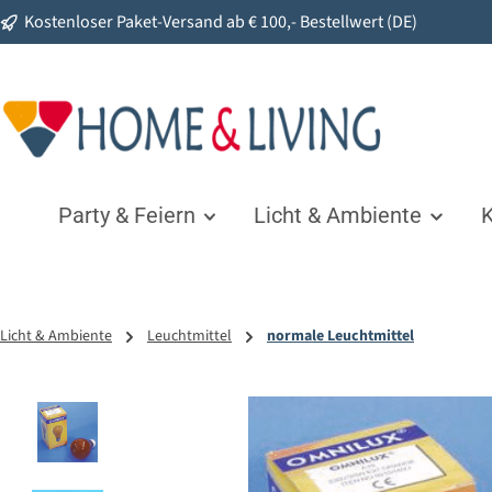
Kostenloser Paket-Versand ab € 100,- Bestellwert (DE)
springen
Zur Hauptnavigation springen
Party & Feiern
Licht & Ambiente
K
Licht & Ambiente
Leuchtmittel
normale Leuchtmittel
Bildergalerie überspringen