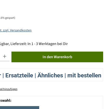
5.6% gespart)
St. zzgl. Versandkosten
gbar, Lieferzeit: In 1 - 3 Werktagen bei Dir
ib den gewünschten Wert ein oder benutze die Schaltflächen um die Anzahl zu erhöhen od
In den Warenkorb
| Ersatzteile | Ähnliches | mit bestellen
el hinzufügen
uswahl: