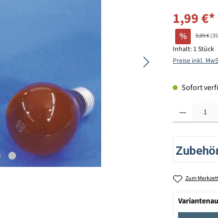
1,99 €*
%
3,09 €
(3
Inhalt:
1 Stück
Preise inkl. Mw
Sofort verfü
Produkt Anzahl: G
Zubehör 
Zum Merkzett
Variantena