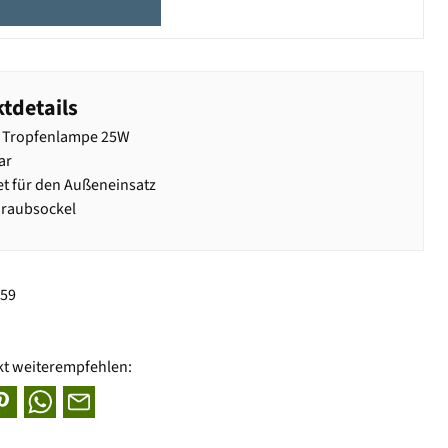
tdetails
e Tropfenlampe 25W
ar
t für den Außeneinsatz
hraubsockel
859
kt weiterempfehlen: