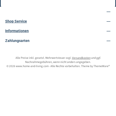
Vertrag widerrufen
Service-Hotline
Shop Service
Informationen
Zahlungsarten
Alle Preise inkl. gesetzl. Mehrwertsteuer zzgl.
Versandkosten
und ggf.
Nachnahmegebühren, wenn nicht anders angegeben.
© 2026 www.home-and-living.com - Alle Rechte vorbehalten. Theme by
ThemeWare®