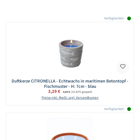
Produktgalerie überspringen
Verfügbarkeit:
Duftkerze CITRONELLA - Echtwachs in maritimen Betontopf -
Fischmuster - H: 7cm - blau
Verkaufspreis:
3,29 €
Regulärer Preis:
3,89 €
(15.42% gespart)
Preise inkl. MwSt. zzgl. Versandkosten
Verfügbarkeit: