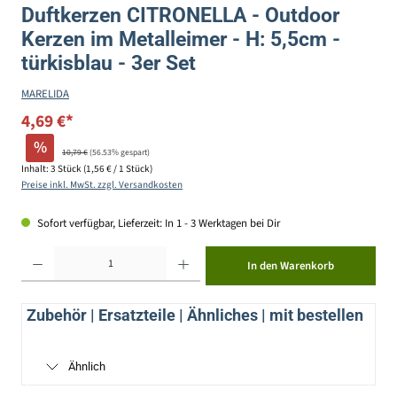
Duftkerzen CITRONELLA - Outdoor
Kerzen im Metalleimer - H: 5,5cm -
türkisblau - 3er Set
MARELIDA
4,69 €*
%
10,79 €
(56.53% gespart)
Inhalt:
3 Stück
(1,56 € / 1 Stück)
Preise inkl. MwSt. zzgl. Versandkosten
Sofort verfügbar, Lieferzeit: In 1 - 3 Werktagen bei Dir
Produkt Anzahl: Gib den gewünschten Wert ein oder benutze die Schaltflächen um die Anzahl zu erhöhen ode
In den Warenkorb
Zubehör | Ersatzteile | Ähnliches | mit bestellen
Ähnlich