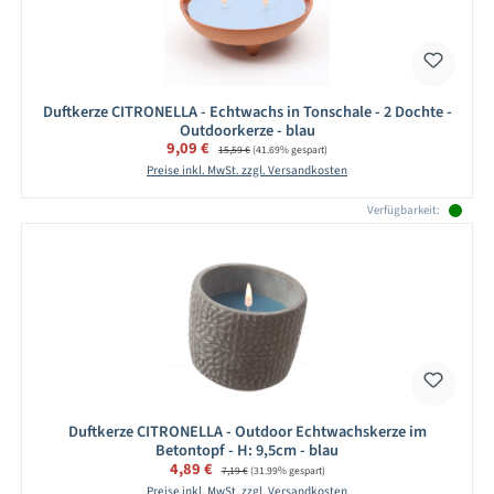
Duftkerze CITRONELLA - Echtwachs in Tonschale - 2 Dochte -
Outdoorkerze - blau
Verkaufspreis:
9,09 €
Regulärer Preis:
15,59 €
(41.69% gespart)
Preise inkl. MwSt. zzgl. Versandkosten
Verfügbarkeit:
Duftkerze CITRONELLA - Outdoor Echtwachskerze im
Betontopf - H: 9,5cm - blau
Verkaufspreis:
4,89 €
Regulärer Preis:
7,19 €
(31.99% gespart)
Preise inkl. MwSt. zzgl. Versandkosten