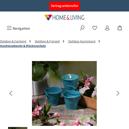
alt springen
Vertrag widerrufen
Navigation
Outdoor & Camping
Outdoor & Freizeit
Outdoor Ausrüstung
Insektenabwehr & Mückenschutz
Bildergalerie überspringen