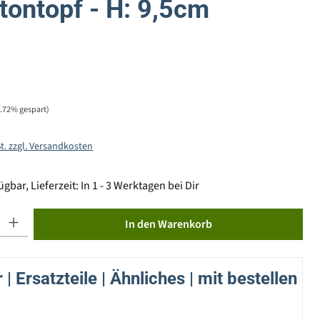
tontopf - H: 9,5cm
1.72% gespart)
St. zzgl. Versandkosten
gbar, Lieferzeit: In 1 - 3 Werktagen bei Dir
ib den gewünschten Wert ein oder benutze die Schaltflächen um die Anzahl zu erhöhen od
In den Warenkorb
| Ersatzteile | Ähnliches | mit bestellen