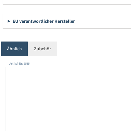
EU verantwortlicher Hersteller
Ähnlich
Zubehör
Produktgalerie überspringen
Artikel-Nr: 6535