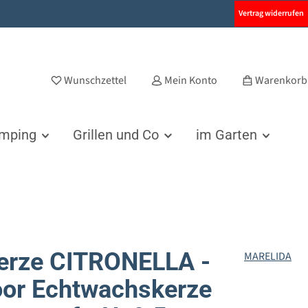
Vertrag widerrufen
Wunschzettel
Mein Konto
Warenkorb
amping
Grillen und Co
im Garten
erze CITRONELLA -
MARELIDA
or Echtwachskerze