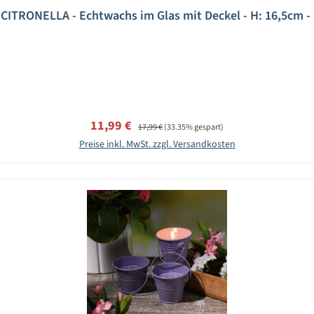
 CITRONELLA - Echtwachs im Glas mit Deckel - H: 16,5cm -
Verkaufspreis:
Regulärer Preis:
11,99 €
17,99 €
(33.35% gespart)
Preise inkl. MwSt. zzgl. Versandkosten