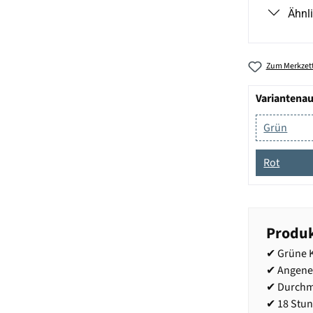
Ähnl
Zum Merkzett
Variantena
Grün
Rot
Produk
✔ Grüne K
✔ Angeneh
✔ Durchm
✔ 18 Stu