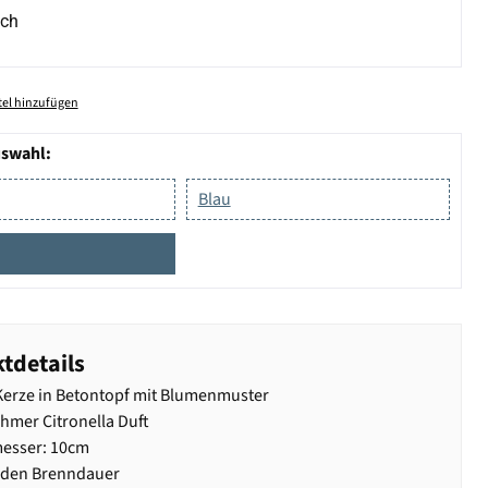
ich
el hinzufügen
uswahl:
Blau
tdetails
erze in Betontopf mit Blumenmuster
mer Citronella Duft
esser: 10cm
nden Brenndauer