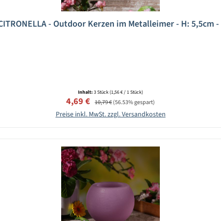
CITRONELLA - Outdoor Kerzen im Metalleimer - H: 5,5cm - li
Inhalt:
3 Stück
(1,56 € / 1 Stück)
Verkaufspreis:
Regulärer Preis:
4,69 €
10,79 €
(56.53% gespart)
Preise inkl. MwSt. zzgl. Versandkosten