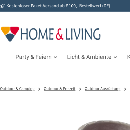
Kostenloser Paket-Versand ab € 100,- Bestellwert (DE)
springen
Zur Hauptnavigation springen
Party & Feiern
Licht & Ambiente
K
Outdoor & Camping
Outdoor & Freizeit
Outdoor Ausrüstung
Bildergalerie überspringen