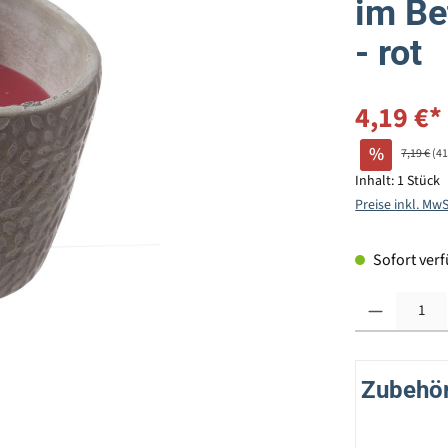
im Be
- rot
4,19 €*
%
7,19 €
(4
Inhalt:
1 Stück
Preise inkl. Mw
Sofort verfü
Produkt Anzahl: G
Zubehör 